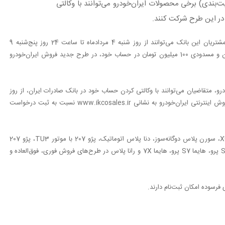
بندی) برخی محصولات ایران‌خودرو می‌توانند با وکالتی
ر این طرح شرکت کنند.
به نقل از روابط‌عمومی بانک صادرات ایران، مشتریان این بانک می‌توانند از روز ‌شنبه 4 مردادماه تا ساعت 24 روز پنج‌شنبه 9
مردادماه با نصب و ورود به اپلیکیشن «سپینو​» نسبت به وکالتی کردن و مسدودی 100 میلیون تومان در حساب خود، در طرح جدید فروش ایران‌خودرو
 متقاضیان می‌توانند با وکالتی کردن حساب خود در بانک صادرات ایران، از روز
دوشنبه 6 مردادماه تا روز یکشنبه 12 مردادماه، با مراجعه به سامانه فروش اینترنتی ایران‌خودرو به نشانی www.ikcosales.ir نسبت به ثبت درخواست
در این مرحله، 11 محصول شرکت ایران‌خودرو شامل سورن پلاس XU7، سورن پلاس دوگانه‌سوز، دنا پلاس اتوماتیک، پژو 207 با موتور TU3، پژو 207
اتوماتیک سقف فلز، تارا دنده‌ای V1 پلاس، تارا اتوماتیک V4، هایما S5 پرو، هایما S7 پرو، هایما 7X و رانا پلاس در طرح‌های فروش فوری، فوق‌العاده و
سوده امکان ثبت‌نام دارند.