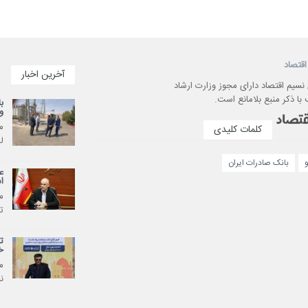
اقتصاد
آخرین اخبار
 نسیم اقتصاد دارای مجوز وزارت ارشاد
با ذکر منبع بلامانع است.
ب
و
م
کلمات کلیدی
ل
و
بانک صادرات ایران
ع
ا
م
ت
ت
خ
م
ن