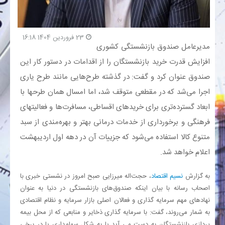
بانک
23 فروردین 1404 16:18
مدیرعامل صندوق بازنشستگی کشوری
انرژی
افزایش قدرت خرید بازنشستگان را از اقدامات در دستور کار این
صندوق عنوان کرد و گفت: در گذشته طرح‌هایی مانند طرح یاری
اقتصاد
اجرا می‌شد که در مقطعی متوقف شد، اما امسال همان طرحها با
خانه
ابعاد گسترده‌تری برای خریدهای اقساطی، مسافرت‌ها و فعالیتهای
فرهنگی و برخورداری از خدمات درمانی بهتر و بهره‌مندی از سبد
متنوع کالا استفاده می‌شود که جزییات آن در دهه اول اردیبهشت
اعلام خواهد شد.
به گزارش
نسیم اقتصاد
، حجت‌اله میرزایی صبح امروز در نشستی خبری با
اصحاب رسانه با بیان اینکه صندوق‌های بازنشستگی در دنیا به عنوان
نهادهای مهم سرمایه گذاری و فعالان اصلی بازار سرمایه و نظام اقتصادی
به شمار می‌روند، گفت: با سرمایه گذاری ذخایر و منابعی که از محل بیمه
پردازی بازنشستگان به دست می آید یا به شکل سهامداری یا در برخی