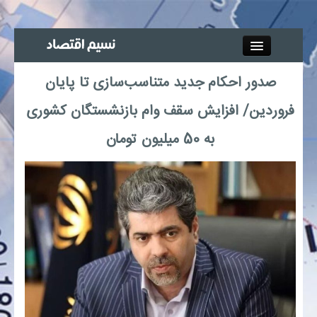
Close
صدور احکام جدید متناسب‌سازی تا پایان
جذب خبرنگار
فروردین/ افزایش سقف وام بازنشستگان کشوری
آگهی استخدام
به 50 میلیون تومان
پیوند‌ها
چند رسانه‌ای
اجتماعی
صنعت معدن و تجارت
بیمه و بورس