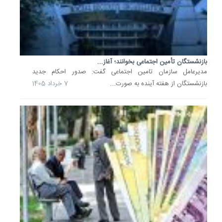
اجتماعی
می‌توانن
از
هم‌اکنو
فیش
بازنشستگان تأمین اجتماعی بخوانند؛ آغاز...
حقوقی..
مدیرعامل سازمان تامین اجتماعی گفت: صدور احکام جدید
3
بازنشستگان از هفته آینده به صورت...
7 خرداد 1405
بهمن
1404
خبر
خوش
برای
بازنشست
افزایش
40
درصدی..
خبر
خوش
برای