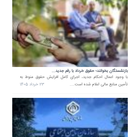
و
800
هزار
تومان
رسیده
است.
28
بهمن
1404
بازنشستگان بخوانند؛ حقوق خرداد با رقم جدید...
بازنشست
با وجود اعمال احکام جدید، اجرای کامل افزایش حقوق منوط به
بخوانند؛
تأمین منابع مالی اعلام شده است....
23 خرداد 1405
فیش
حقوقی
این
ماه...
بازنشست
و
مستمری‌
سازمان
تأمین