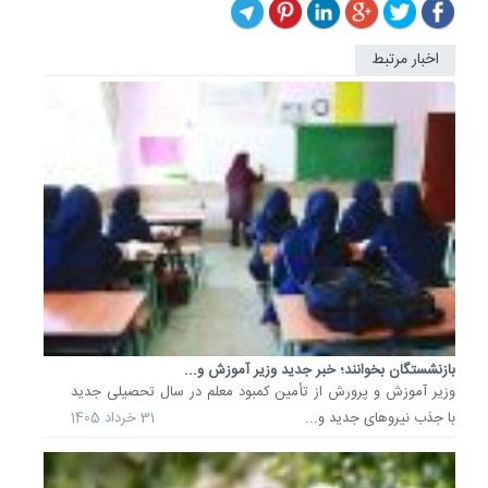
اخبار مرتبط
خبر
مهم
برای
بازنشست
جزئیات
افزایش..
طبق
مصوبه
مجلس
حداقل
حقوق
بازنشست
در
بازنشستگان بخوانند؛ خبر جدید وزیر آموزش و...
سال
وزیر آموزش و پرورش از تأمین کمبود معلم در سال تحصیلی جدید
1405
با جذب نیروهای جدید و...
31 خرداد 1405
به
16
میلیون