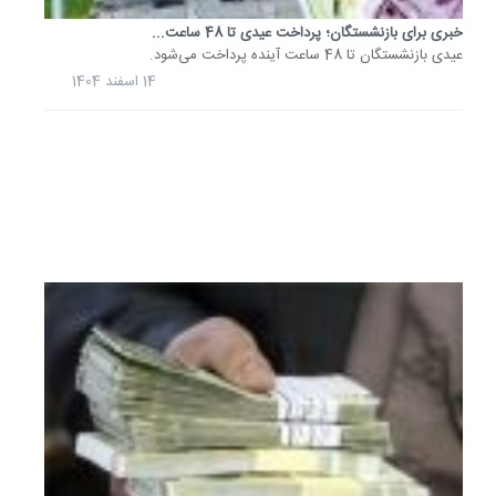
بازنشست
فزایش
خبری برای بازنشستگان؛ پرداخت عیدی تا 48 ساعت...
40
عیدی بازنشستگان تا 48 ساعت آینده پرداخت می‌شود.
درصدی
14 اسفند 1404
حقوق
قطعی
شد
28
آبان
1404