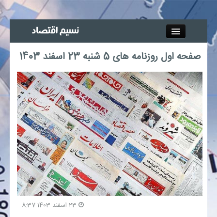
Close
صفحه اول روزنامه های 5 شنبه 23 اسفند 1403
جذب خبرنگار
آگهی استخدام
پیوند‌ها
چند رسانه‌ای
اجتماعی
صنعت معدن و تجارت
23 اسفند 1403 8:37
بیمه و بورس