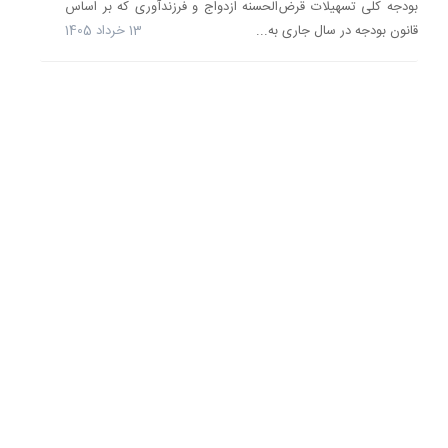
به...
بودجه کلی تسهیلات قرض‌الحسنه ازدواج و فرزندآوری که بر اساس
قانون بودجه در سال جاری به...
13 خرداد 1405
بانک
صادرات
ایران
با
هدف
حمایت
از
تولید
ملی
و
اشتغال
کارگران،
فرآیند
پرداخت
تسهیلات.
27
اردیبهشت