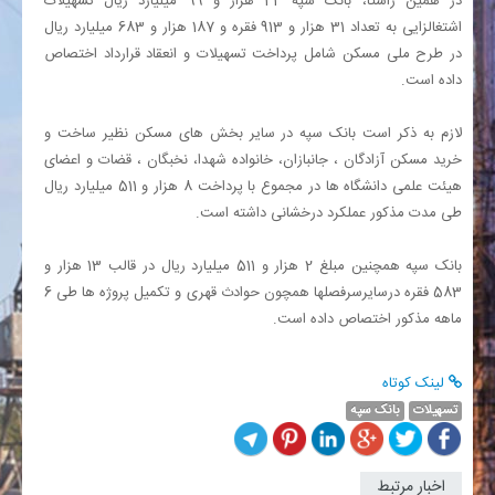
در همین راستا، بانک سپه 44 هزار و 99 میلیارد ریال تسهیلات
اشتغالزایی به تعداد 31 هزار و 913 فقره و 187 هزار و 683 میلیارد ریال
در طرح ملی مسکن شامل پرداخت تسهیلات و انعقاد قرارداد اختصاص
داده است.
لازم به ذکر است بانک سپه در سایر بخش های مسکن نظیر ساخت و
خرید مسکن آزادگان ، جانبازان، خانواده شهدا، نخبگان ، قضات و اعضای
هیئت علمی دانشگاه ها در مجموع با پرداخت 8 هزار و 511 میلیارد ریال
طی مدت مذکور عملکرد درخشانی داشته است.
بانک سپه همچنین مبلغ 2 هزار و 511 میلیارد ریال در قالب 13 هزار و
583 فقره درسایرسرفصلها همچون حوادث قهری و تکمیل پروژه ها طی 6
ماهه مذکور اختصاص داده است.
لینک کوتاه
تسهیلات
بانک سپه
اخبار مرتبط