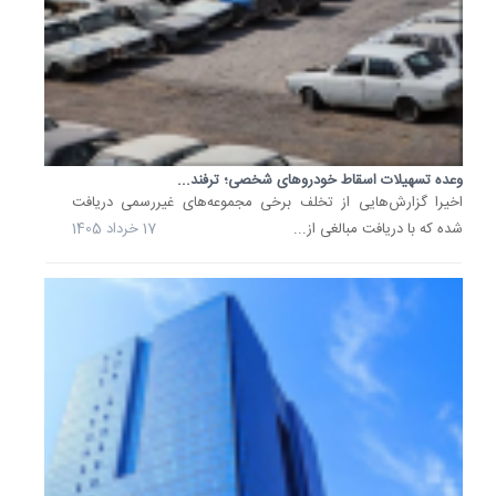
تنها...
11
خرداد
1405
21
درصد
تسهیلات
اعطایی
وعده تسهیلات اسقاط خودروهای شخصی؛ ترفند...
به
اخیرا گزارش‌هایی از تخلف برخی مجموعه‌های غیررسمی دریافت
صنایع
و
شده که با دریافت مبالغی از...
17 خرداد 1405
معادن
کشور...
بانک
صنعت
و
معدن
که
تنها
با
54
شعبه