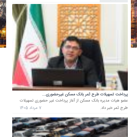
تسهیلات
تکلیفی،
فشار
مضاعفی
بر
شبکه
بانکی...
حاتمی‌یز
اقتصادد
بر
این
باور
است
که
تسهیلات
پرداخت تسهیلات طرح ثمر بانک مسکن غیرحضوری...
عضو هیات مدیره بانک مسکن از آغاز پرداخت غیر حضوری تسهیلات
تکلیفی
طرح ثمر خبر داد.
7 مرداد 1405
در
سال‌های
اخیر
نه