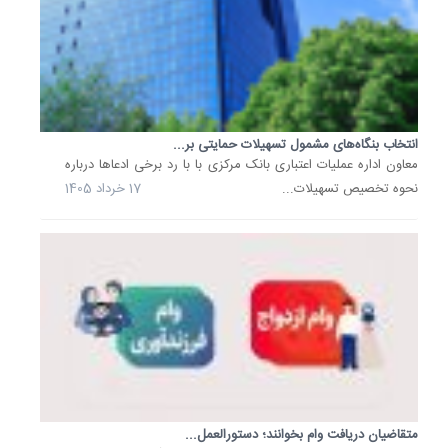
فعال
در
سراسر
کشور
فعالیت
می‌کند،
انتخاب بنگاه‌های مشمول تسهیلات حمایتی بر...
معاون اداره عملیات اعتباری بانک مرکزی با با رد برخی ادعاها درباره
با
نحوه تخصیص تسهیلات...
17 خرداد 1405
تکیه
بر
ساختار..
3
خرداد
1405
جزئیات
تسهیلات
ویژه
بانک
صادرات
متقاضیان دریافت وام‌ بخوانند؛ دستورالعمل...
ایران