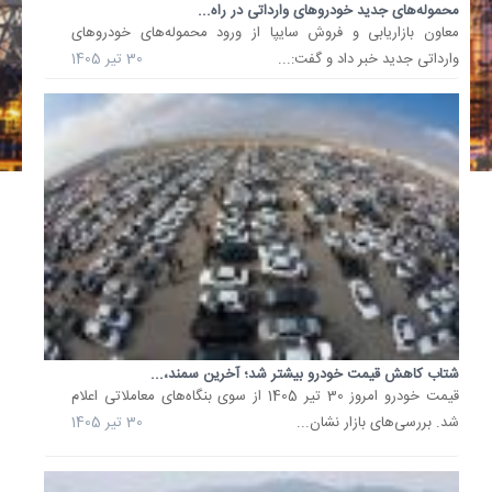
گوشت
محموله‌های جدید خودروهای وارداتی در راه...
معاون بازاریابی و فروش سایپا از ورود محموله‌های خودروهای
قرمز
وارداتی جدید خبر داد و گفت:...
30 تیر 1405
از
یک
میلیون
و
800
هزارتوما
به
یک
میلیون
و
200
هزارتوما
شتاب کاهش قیمت خودرو بیشتر شد؛ آخرین سمند،...
رسیده
قیمت خودرو امروز 30 تیر 1405 از سوی بنگاه‌های معاملاتی اعلام
است.
شد. بررسی‌های بازار نشان...
30 تیر 1405
19
بهمن
1404