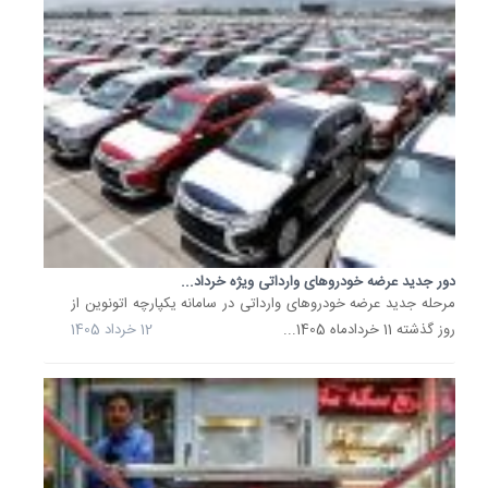
افت
محسوس
قیمت
گوشت
قرمز
پس
از
هفته‌ها.
قیمت
گوشت
قرمز
در
بازار
دور جدید عرضه خودروهای وارداتی ویژه خرداد...
نسبت
مرحله جدید عرضه خودروهای وارداتی در سامانه یکپارچه اتونوین از
به
روز گذشته 11 خردادماه 1405...
12 خرداد 1405
ابتدای
اجرای
سیاست
حذف
ارز
ترجیحی