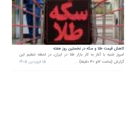
کاهش
یافته
است.
12
بهمن
1404
کاهش قیمت طلا و سکه در نخستین روز هفته
امروز شنبه با آغاز به کار بازار طلا در ایران، در لحظه تنظیم این
کاهش
چشمگیر
گزارش (ساعت 12و 30 دقیقه) ...
15 فروردین 1405
قیمت
مرغ؛
افت
70
هزار
تومانی
در...
دبیر
فدراسیو
طیور
گفت:
با