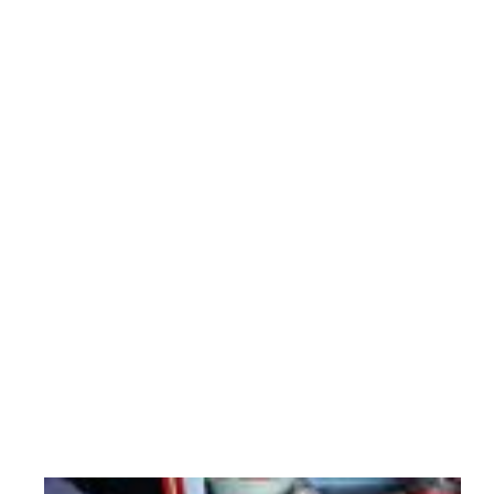
توجه
به
آنکه
مرغ
موجود
در
بازار
مربوط
به
جوجه
ریزی
های
2
ماه...
11
بهمن
1404