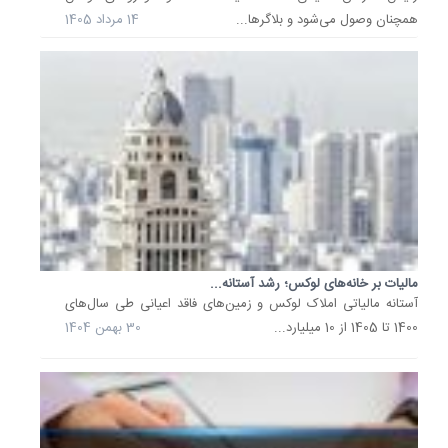
جامعه
همچنان وصول می‌شود و بلاگرها...
14 مرداد 1405
هدف
خود
را
تعریف
کرده
است؛
این...
1
شهریور
1404
مالیات بر خانه‌های لوکس؛ رشد آستانه...
امکان
دریافت
آستانه مالیاتی املاک لوکس و زمین‌های فاقد اعیانی طی سال‌های
جزئیات
1400 تا 1405 از 10 میلیارد...
30 بهمن 1404
مالیات
بر
ارزش
افزوده...
سازمان
امور