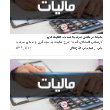
مالیاتی
کشور
اعلام
کرد
که
اکنون
می‌توان
مالیات بر عایدی سرمایه؛ سد راه فعالیت‌های...
جزئیات
کارشناس اقتصادی گفت: طرح مالیات بر سوداگری و عایدی سرمایه
ردیف‌ها
یکی از مهم‌ترین طرح‌های...
27 آذر 1404
اظهارنام
مالیات..
21
مرداد
1404
پایان
مشکلات
مالیات
معاملات
نسیه
نماینده