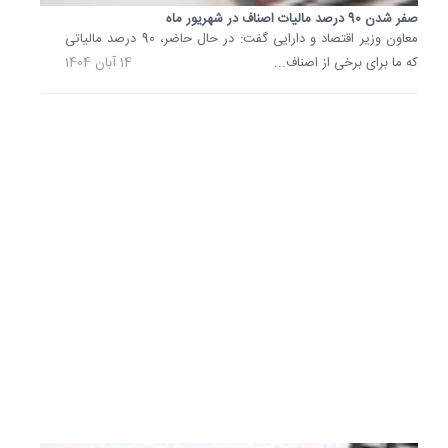
صفر شدن 90 درصد مالیات اصناف در شهریور ماه
مجلس
معاون وزیر اقتصاد و دارایی گفت: در حال حاضر، 90 درصد مالیاتی
اظهار
که ما برای برخی از اصناف...
14 آبان 1404
کرد:
یکی
از
گام‌های
مهم
در
هوشمند
سیستم
مالیات
بر
ارزش
افزوده،..
19
مرداد
1404