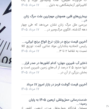
ک فرآورده طبیعی، ست ونتیلاتور نوزاد و یک
کالیبراتور آزمایشگاهی به دلیل...
17 مرداد 1405
بیماری‌های قلبی همچنان مهم‌ترین علت مرگ زنان
در...
بررسی علل مرگ زنان نشان می‌دهد که طی چهار
دهه گذشته، الگوی مرگ‌ومیر در...
17 مرداد 1405
آخرین قیمت برنج در بازار؛ نرخ انواع برنج ایرانی،...
رئیس اتحادیه بنکداران مواد غذایی گفت: توزیع کالا
نسبت به تقاضا 2 تا 3...
17 مرداد 1405
ذخایر آب شیرین جهان؛ کدام کشورها در صدر قرار...
تنها حدود 2.5 درصد از آب‌های زمین شیرین است و
بخش بزرگی از آن در...
17 مرداد 1405
آخرین قیمت گوشت قرمز در بازار امروز 17 مرداد
17 مرداد 1405
خدمت‌رسانی حمل‌ونقلی اربعین 1405 به پایان
رسید؛...
مسئول قرارگاه حمل‌ونقل مرزی اربعین کشور از