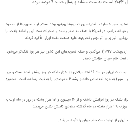
رشد تولید نفت خام و میعانات گازی ایران در سه ماهه سوم سال 2024 نسبت به مدت مشابه پارسال حدود 9 درصد بوده
های اخیر همواره با شدیدترین تحریم‌ها روبه‌رو بوده است. این تحریم‌ها از محدود
نالد ترامپ در آمریکا با هدف به صفر رساندن صادرات نفت ایران ادامه یافت، با
کایی نیز بر بی‌اثر بودن تحریم‌ها علیه صنعت نفت ایران تأکید کردند.
حالا پس از آنکه بیش از 6 سال از خروج یک‌طرفه آمریکا از برجام (18 اردیبهشت 1397) می‌گذرد و حلقه تحریم‌های این کشور نیز هر روز تنگ‌تر می‌شود،
ید نفت خام جهان افزایش دهد.
بر اساس آخرین گزارش دبیرخانه کشورهای صادرکننده نفت (اوپک) تولید نفت ایران در ماه گذشته میلادی 21 هزار بشکه در روز بیشتر شده است و بین
کشورهای عضو اوپک بیشترین افزایش تولید را در ماه سپتامبر (شهریور - مهر) به خود اختصاص داده و رشد 0.6 درصدی را به ثبت رسانده است. مجموع
تولید نفت اعضای اوپک‌پلاس هم در ماه سپتامبر (شهریور - مهر) 47 هزار بشکه در روز افزایش داشته و از 14 میلیون و 13 هزار بشکه در روز در ماه اوت به
ایران از تولید نفت خام جهان را تأیید می‌کند.