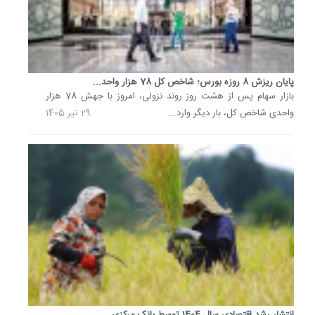
ماه...
25
خرداد
1405
پایان ریزش 8 روزه بورس؛ شاخص کل 78 هزار واحد...
معاملات
بازار سهام پس از هشت روز روند نزولی، امروز با جهش 78 هزار
مسکن
در
واحدی شاخص کل، بار دیگر وارد...
29 تیر 1405
کما؛
رونق
چه
زمانی
به
بازار...
به
گفته
یک
مقام
مسئول
در
ماه
گذشته
انتشار رشد اقتصادی سال 1404 توسط بانک مرکزی