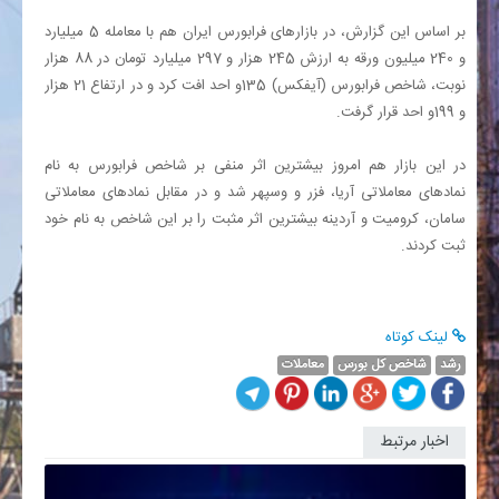
بر اساس این گزارش، در بازارهای فرابورس ایران هم با معامله 5 میلیارد
و 240 میلیون ورقه به ارزش 245 هزار و 297 میلیارد تومان در 88 هزار
نوبت، شاخص فرابورس (آیفکس) 135و احد افت کرد و در ارتفاع 21 هزار
و 199و احد قرار گرفت.
در این بازار هم امروز بیشترین اثر منفی بر شاخص فرابورس به نام
نمادهای معاملاتی آریا، فزر و وسپهر شد و در مقابل نمادهای معاملاتی
سامان، کرومیت و آردینه بیشترین اثر مثبت را بر این شاخص به نام خود
ثبت کردند.
لینک کوتاه
رشد
شاخص کل بورس
معاملات
اخبار مرتبط
سهم
معاملات