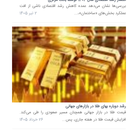
معاملات
بررسی‌ها نشان می‌دهد عمده کاهش رشد اقتصادی ناشی از افت
مسکن
عملکرد بخش‌های «ساختمان»،...
2 تیر 1405
در
شهر
تهران
حدود
2
هزار
مورد
بوده
که...
20
خرداد
1405
رشد دوباره بهای طلا در بازارهای جهانی
قیمت طلا در بازار جهانی همچنان مسیر صعودی را طی می‌کند.
روز
سبز
افزایش قیمت طلا در هفته جاری، پس...
26 خرداد 1405
بورس؛
جهش
86