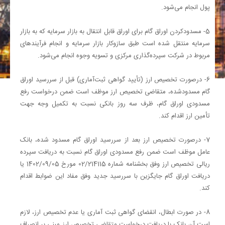
پول انجام می‌شود.
5‏‏‏‏- مسدودکردن اوراق گام برای اوراق قابل انتقال به بازار سرمایه که به بازار
سرمایه منتقل شده است طبق سازوکار بازار سرمایه و انجام فرآیندهای
مربوط در شرکت سپرده‌گذاری مرکزی و تسویه وجوه انجام می‌شود.
6‏‏‏‏‏- درصورت تخصیص ارز (تأیید گواهی ثبت‌آماری) قبل از سررسید اوراق
گام مسدودشده، متقاضی تخصیص ارز موظف است ضمن درخواست رفع
مسدودی اوراق گام، ظرف سه روز بانکی نسبت به تکمیل وجه جهت
تأمین ارز اقدام کند.
7‏‏‏‏‏- درصورت تخصیص ارز بعد از سررسید اوراق گام مسدود شده، بانک‌
عامل موظف است ضمن رفع مسدودی اوراق گام نسبت به دریافت سپرده
ریالی تخصیص ارز وفق بخشنامه شماره 214115‏‏‏‏‏‏‏‏‏‏‏‏‏/02 مورخ 05‏‏‏‏‏‏‏‏‏‏‏‏‏/09‏‏‏‏‏‏‏‏‏‏‏‏‏/1402 یا
دریافت اوراق گام جایگزین با سررسید جدید وفق مفاد این ضوابط اقدام
کند.
8‏‏‏‏‏- در صورت ابطال، انقضای گواهی ثبت آماری یا عدم تخصیص ارز، لازم
است آن بانک با دریافت درخواست متقاضی تخصیص ارز مبنی بر انصراف