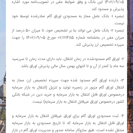
05‏‏‏‏‏‏‏‏‏‏‏‏‏/09‏‏‏‏‏‏‏‏‏‏‏‏‏/1402 این بانک و وفق ضوابط مقرر در تصویب‌نامه مورد اشاره
پذیرش و مسدود کند.
تبصره 1‏‏‏‏- بانک عامل مجاز به مسدودی اوراق گام صادرشده توسط خود
نیست.
تبصره 2‏‏‏‏- بانک عامل می تواند بنا بر تشخیص خود، تا میزان 50 درصد از
میزان مقرر در بخشنامه شماره 214115‏‏‏‏‏‏‏‏‏‏‏‏‏/02 مورخ 05‏‏‏‏‏‏‏‏‏‏‏‏‏/09‏‏‏‏‏‏‏‏‏‏‏‏‏/1402 را جهت
سپرده تخصیص ارز پذیرش کند.
2‏‏‏‏‏- اوراق گام مسدودشده در زمان انتقال، باید دارای مدت زمان تا سررسید
سه ماه یا کمتر از آن و تا انتهای بهمن سال مالی پذیرش اوراق باشد.
3‏‏‏‏‏- دارنده اوراق گام مسدود شده جهت سپرده تخصیص ارز، مجاز به
انتقال اوراق گام مزبور در زنجیره تولید و تنزیل (انتقال به بازار سرمایه
درخصوص اوراق قابل انتقال به بازار سرمایه و خرید دین در شبکه بانکی
کشور درخصوص اوراق غیرقابل انتقال به بازار سرمایه) نیست.
4‏‏‏‏‏- ثبت مسدودی اوراق گام برای اوراق غیرقابل انتقال به بازار سرمایه و
اوراق قابل انتقال به بازار سرمایه که تا تاریخ مسدودی به بازار سرمایه
منتقل نشده است، طبق سازوکار سامانه صدور و مدیریت اوراق گام در بازار