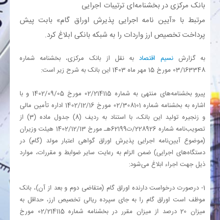
بانک مرکزی در بخشنامه‌ای ترتیبات اجرایی
مرتبط با «آیین نامه اجرایی پذیرش اوراق گام» بابت پیش
بانک
پرداخت تخصیص ارز واردات را به شبکه بانکی ابلاغ کرد.
انرژی
به گزارش
نسیم اقتصاد
به نقل از بانک مرکزی، بخشنامه شماره
03/163348 مورخ 15 مهر ماه 1403 این بانک به شرح زیر است:
اقتصاد
پیرو بخشنامه‌های منتهی به شماره 214115‏‏‏‏‏‏‏‏‏‏‏‏/02 مورخ 05‏‏‏‏‏‏‏‏‏‏‏‏/09‏‏‏‏‏‏‏‏‏‏‏‏/1402 و با
خانه
اشاره به بخشنامه شماره 308101‏‏‏‏/02 مورخ 16‏‏‏‏/12‏‏‏‏/1402 اداره تأمین مالی
و زنجیره تولید این بانک، با استناد به ردیف (8) جدول ماده (3) از
تصویب‌نامه شماره 228926‏‏‏‏‏‏‏/ت62199هـ مورخ 13‏‏‏‏‏‏‏/12‏‏‏‏‏‏‏/1402 هیئت وزیران
(موضوع آیین‌نامه اجرایی پذیرش اوراق گواهی اعتبار مولد (گام) در
دستگاه‌های اجرایی) ضمن الزام به رعایت سایر ضوابط و مقررات، موارد
ذیل جهت اجراء ابلاغ می‌شود:
1‏‏‏‏‏‏‏‏‏‏‏‏- درصورت درخواست دارنده اوراق گام (متقاضی دوم و بعد از آن)، بانک
موظف است اوراق گام را به جای سپرده ریالی تخصیص ارز، حداقل به
میزان 20 درصد از میزان مقرر در بخشنامه‌ شماره 214115‏‏‏‏‏‏‏‏‏‏‏‏‏/02 مورخ