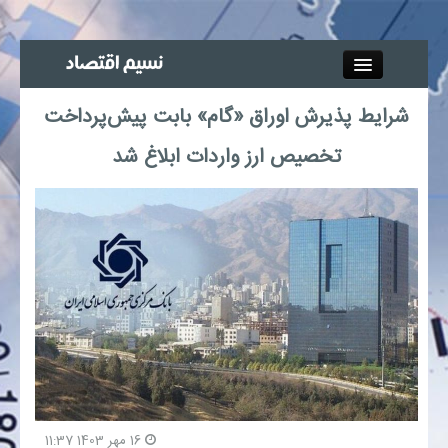
Close
شرایط پذیرش اوراق «گام» بابت پیش‌پرداخت
جذب خبرنگار
تخصیص ارز واردات ابلاغ شد
آگهی استخدام
پیوند‌ها
چند رسانه‌ای
اجتماعی
صنعت معدن و تجارت
16 مهر 1403 11:37
بیمه و بورس