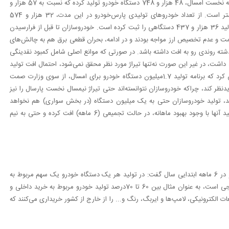
همچنین شرکت پارس‌خودرو به عنوان زیرمجموعه گروه سایپا در 6 ماهه نخست امسال، 48 هزار و 748 دستگاه خودرو تولید کرده که نسبت به 57 هزار و
875 دستگاه تولید شده در مدت مشابه سال گذشته 15.7 درصد کمتر است. از تعداد خودروهای تولیدی پارس‌خودرو در این مدت، 32 هزار و 574
200 است که سال گذشته آمار تولید 36 هزار و 437 دستگاهی را ثبت کرده است. خودروسازان تا قبل از فرارسیدن
یمت و عدم تخصیص ارز مواجه بودند و در ادامه، بحران قطعی برق هم به چالش‌های
شته روندی رو به افت داشته باشد. در صورتی که موانع اصلی شامل کمبود نقدینگی
داشت، در غیر این صورت نه‌تنها تیراژ مورد نظر محقق نمی‌شود، احتمال افت تولید
در مقایسه با سال گذشته هم بالاست. البته این نکته را نباید فراموش کرد که برنامه تولید 1.7میلیون دستگاه خودرو برای امسال، از سوی وزارت صمت
ر کند، چراکه خودروسازان نتوانسته‌اند حتی تیراژ نیمسال نخست پارسال را نیز
6 ماهه دوم نیز ادامه پیدا کند، تولید خودروسازان حتی به یک ‌میلیون دستگاه (در بخش سواری) هم نخواهد
رسید. به‌ هر حال طبق آنچه خودروسازان به‌ بورس اعلام کرده‌اند، تولید آنها با وجود بهبود ماهانه، در حالت تجمیعی (6 ‌ماهه) افت کرده و حتی به نیم
حسین رحیمی‌نژاد، کارشناس صنعت خودرو در مورد افت تولید خودرو در 6 ماهه ابتدایی سال گفت: در تولید هر یک دستگاه خودرو یک سهم مربوط به
خرید ریالی خودرو می‌شود و بخش دیگر هم مربوط به خریدهای خارجی است، به عنوان مثال بین 60 تا 70درصد تولید خودرو مربوط به خرید داخلی و
قطعات الکترونیکی، لامپ‌ها و ایربگ، رنگ و... را از خارج از کشور خریداری می‌کنند که