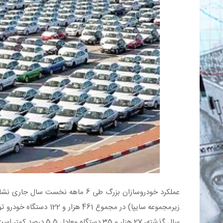
عملکرد خودروسازان بزرگ طی 6 ماهه نخ
سال گذشته، 27 هزار و 35 دستگاه معادل 5.5 درصد کمتر است و 6.4 درصد افت را نشان می‌دهد.