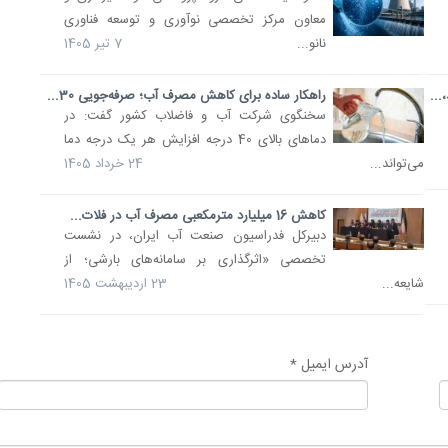
معاون مرکز تخصصی نوآوری و توسعه فناوری
نانو...
7 تیر 1405
..
راهکار ساده برای کاهش مصرف آب؛ صرفه‌جویی 30...
سخنگوی شرکت آب و فاضلاب کشور گفت: در
دماهای بالای 40 درجه افزایش هر یک درجه دما
می‌تواند...
24 خرداد 1405
کاهش 16 میلیارد مترمکعبی مصرف آب در فلات...
دبیرکل فدراسیون صنعت آب ایران، در نشست
تخصصی «اثرگذاری بر سامانه‌های بارشی؛ از
شایعه...
23 اردیبهشت 1405
آدرس ایمیل *