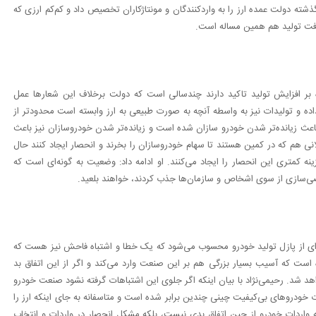
ذشته دولت عمده ارز را به واردکنندگان و مونتاژکاران تخصیص داد و کم‌کم ارزی که
افت تولید هم همین مساله است.
 بر افزایش تولید تاکید دارند چندسالی است که دولت برخلاف این شعارها عمل
داده و تولیدات نیز به واسطه آنچه به صورت طبیعی به ارز وابسته است محدودتر از
عث زیانده‌تر شدن خودرو سازان شده است و زیانده‌تر شدن خودروسازان نیز باعث
نی هم که در کمین هستند تا سهام خودروسازان را بخرند و انحصار ایجاد کنند حال
ینه کمتری این انحصار را ایجاد می‌کنند. او ادامه داد: وضعیت به گونه‌ای است که
وصی‌سازی از سوی اشخاص و سازمان‌ها جذب کردند، خواهند بلعید.
ای از پازل تولید خودرو محسوب می‌شود که یک خطا و اشتباه فاحش نیز هست که
است که آسیب بسیار بزرگی هم بر این صنعت وارد می‌کند و اگر از این اتفاق بد
د شد. رحیمی‌نژاد با بیان اینکه اگر جلوی این اشتباهات گرفته نشود صنعت خودرو
 خودروهای بی‌کیفیت چینی چندین برابر شده است و متاسفانه به جای اینکه ارز را
بته واردات خودرو از چین اتفاق بدی نیست، بلکه مشکل انحصار در واردات و انتخاب