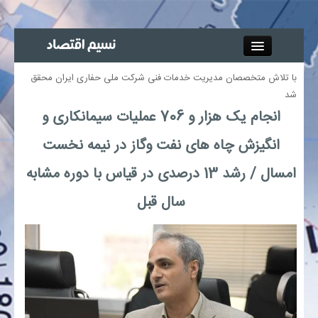
Close
با تلاش متخصصان مدیریت خدمات فنی شرکت ملی حفاری ایران محقق
جذب خبرنگار
شد
انجام یک هزار و 706 عملیات سیمانکاری و
آگهی استخدام
انگیزش چاه های نفت وگاز در نیمه نخست
پیوند‌ها
امسال / رشد 13 درصدی در قیاس با دوره مشابه
سال قبل
چند رسانه‌ای
اجتماعی
صنعت معدن و تجارت
بیمه و بورس