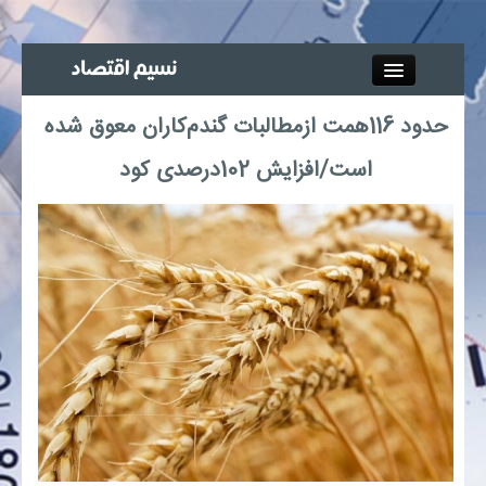
Close
حدود 116همت ازمطالبات گندم‌کاران معوق شده
جذب خبرنگار
است/افزایش 102درصدی کود
آگهی استخدام
پیوند‌ها
چند رسانه‌ای
اجتماعی
صنعت معدن و تجارت
بیمه و بورس