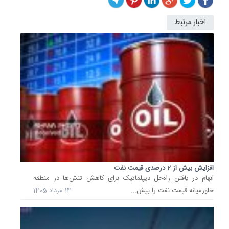
اخبار مرتبط
امید
به
توافق،
ترمز
افزایش
قیمت
خودرو
را...
قیمت
خودرو
امروز
26
خرداد
1405
افزایش بیش از 2 درصدی قیمت نفت
از
ابهام در یافتن راه‌حل‌ دیپلماتیک برای کاهش تنش‌ها در منطقه
سوی
خاورمیانه قیمت نفت را بیش...
14 مرداد 1405
بنگاه‌ها
معاملات
اعلام