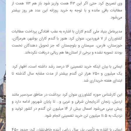
وی تصریح کرد: حتی اگر این 43 همت واریز شود باز هم 73 همت از
مطالبات باقی مانده و با توجه به خرید روزانه این عدد هر روز بیشتر
می‌شود.
مدیرعامل بنیاد ملی گندم کاران با اشاره به عقب افتادگی پرداخت مطالبات
کشاورزان از 7 فروردین، عنوان کرد: هنوز با گندم کاران بوشهر، هرمزگان،
خوزستان، فارس، سیستان و بلوچستان که جز تحویل دهندگان نخست
بودند تسویه نشده و برخی از استان‌ها هم ریالی دریافت نکرده‌اند.
ایمانی با بیان اینکه خرید تضمینی 16 درصد رشد داشته است، اظهار کرد:
یک میلیون و 250 هزار تن گندم بیشتر از مدت مشابه سال گذشته تا
ابتدای هفته خریداری شد.
این کارشناس حوزه کشاورزی عنوان کرد: برداشت در مناطق سردسیر مانند
اردبیل، زنجان آذربایجان شرقی و غربی و… تا پایان شهریور ادامه دارد و
پیش بینی می‌شود امسال بیش از 14 میلیون تن گندم در کشور تولید و
نزدیک به 11.5 میلیون تن خرید تضمینی انجام شود.
ایمانی با اشاره به تأمین بذر سال زراعی آینده خاطرنشان کرد: حدود 450