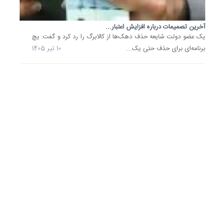
گزارش
ماهانه
آخرین تصمیمات درباره افزایش اعتبار...
اوپک
یک عضو دولت شایعه حذف دهک‌ها از کالابرگ را رد کرد و گفت: یچ
نشان
برنامه‌ای برای حذف حتی یک...
10 تیر 1405
داد
که
قیمت
هر
بشکه
نفت
سنگین
ایران
در
ماه
مه،
بیش
از
10...