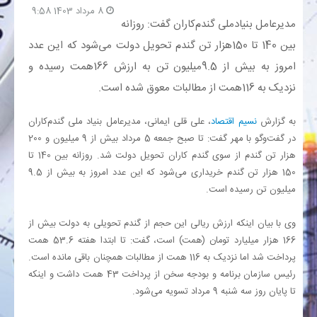
8 مرداد 1403 9:58
مدیرعامل بنیادملی گندم‌کاران گفت: روزانه
بانک
بین 140 تا 150هزار تن گندم تحویل دولت می‌شود که این عدد
امروز به بیش از 9.5میلیون تن به ارزش 166همت رسیده و
انرژی
نزدیک به 116همت از مطالبات معوق شده است.
اقتصاد
به گزارش
نسیم اقتصاد
، علی قلی ایمانی، مدیرعامل بنیاد ملی گندم‌کاران
در گفت‌وگو با مهر گفت: تا صبح جمعه 5 مرداد بیش از 9 میلیون و 200
خانه
هزار تن گندم از سوی گندم کاران تحویل دولت شد. روزانه بین 140 تا
150 هزار تن گندم خریداری می‌شود که این عدد امروز به بیش از 9.5
میلیون تن رسیده است.
وی با بیان اینکه ارزش ریالی این حجم از گندم تحویلی به دولت بیش از
166 هزار میلیارد تومان (همت) است، گفت: تا ابتدا هفته 53.6 همت
پرداخت شد اما نزدیک به 116 همت از مطالبات همچنان باقی مانده است.
رئیس سازمان برنامه و بودجه سخن از پرداخت 43 همت داشت و اینکه
تا پایان روز سه شنبه 9 مرداد تسویه می‌شود.