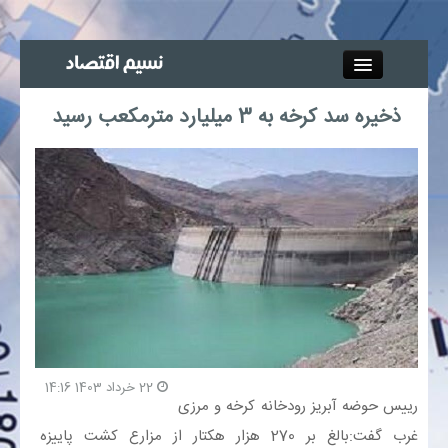
Close
ذخیره سد کرخه به 3 میلیارد مترمکعب رسید
جذب خبرنگار
آگهی استخدام
پیوند‌ها
چند رسانه‌ای
اجتماعی
22 خرداد 1403 14:16
صنعت معدن و تجارت
رییس حوضه آبریز رودخانه کرخه و مرزی
غرب گفت:بالغ بر 270 هزار هکتار از مزارع کشت پاییزه
بیمه و بورس