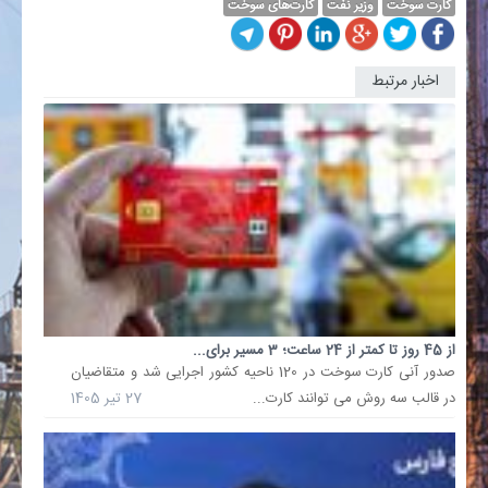
کارت سوخت
وزیر نفت
کارت‌های سوخت
اخبار مرتبط
سناریوی
جدید
برای
دارندگان
کارت
سوخت؛.
نمایندگا
مجلس
در
جریان
بررسی
از 45 روز تا کمتر از 24 ساعت؛ 3 مسیر برای...
لایحه
صدور آنی کارت سوخت در 120 ناحیه کشور اجرایی شد و متقاضیان
بودجه
در قالب سه روش می توانند کارت...
27 تیر 1405
1405،
با
انتقال
صددرص