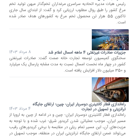
رئیس هیات مدیره اتحادیه سراسری مرغداران تخم‌گذار میهن تولید تخم
مرغ کشور را طبق روال مطلوب ارزیابی کرد و گفت: از ابتدای سال جاری
تاکنون 55 هزار تن محصول تخم مرغ به کشورهای هدف صادر شده
است.
8 مرداد 1403
جزییات صادرات غیرنفتی 4 ماهه امسال اعلام شد
سخنگوی کمیسیون توسعه تجارت خانه صمت گفت: صادرات غیرنفتی
کشور در چهار ماه نخست امسال نسبت به مدت مشابه پارسال یک میلیارد
و 350 میلیون دلار افزایش یافته است.
راه‌اندازی قطار کانتینری دوسربار ایران- چین؛ ارتقای جایگاه
4 مرداد 1403
ترانزیتی و تسهیل در تجارت
راه‌اندازی قطار کانتینری دوسربار ایران- چین و در ادامه از چین به اروپا از
مسیر ایران، موجب عملیاتی شدن کریدور شرق- غرب شده و با توجه به
مزیت‌های آن، این مسیر تمام ریلی در مقایسه با برخی کریدورهای رقیب
می‌تواند ضمن ارتقای جایگاه ترانزیتی ایران در منطقه، موجب تسهیل در