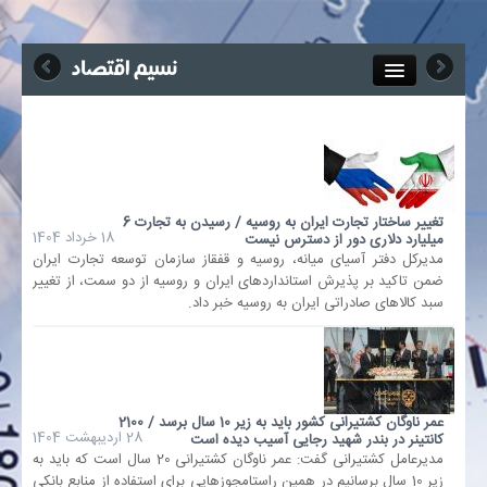
Close
جذب خبرنگار
آگهی استخدام
تغییر ساختار تجارت ایران به روسیه / رسیدن به تجارت 6
18 خرداد 1404
میلیارد دلاری دور از دسترس نیست
پیوند‌ها
مدیرکل دفتر آسیای میانه، روسیه و قفقاز سازمان توسعه تجارت ایران
ضمن تاکید بر پذیرش استانداردهای ایران و روسیه از دو سمت، از تغییر
سبد کالاهای صادراتی ایران به روسیه خبر داد.
چند رسانه‌ای
اجتماعی
عمر ناوگان کشتیرانی کشور باید به زیر 10 سال برسد / 2100
صنعت معدن و تجارت
28 اردیبهشت 1404
کانتینر در بندر شهید رجایی آسیب دیده است
مدیرعامل کشتیرانی گفت: عمر ناوگان کشتیرانی 20 سال است که باید به
زیر 10 سال برسانیم در همین راستامجوز‌هایی برای استفاده از منابع بانکی
بیمه و بورس