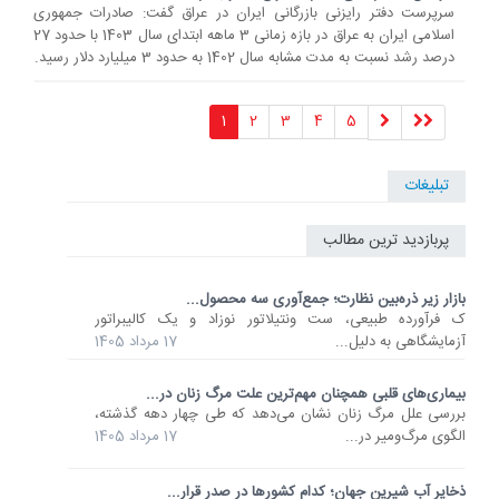
سرپرست دفتر رایزنی بازرگانی ایران در عراق گفت: صادرات جمهوری
اسلامی ایران به عراق در بازه زمانی 3 ماهه ابتدای سال 1403 با حدود 27
درصد رشد نسبت به مدت مشابه سال 1402 به حدود 3 میلیارد دلار رسید.
1
2
3
4
5
تبلیغات
پربازدید ترین مطالب
بازار زیر ذره‌بین نظارت؛ جمع‌آوری سه محصول...
ک فرآورده طبیعی، ست ونتیلاتور نوزاد و یک کالیبراتور
آزمایشگاهی به دلیل...
17 مرداد 1405
بیماری‌های قلبی همچنان مهم‌ترین علت مرگ زنان در...
بررسی علل مرگ زنان نشان می‌دهد که طی چهار دهه گذشته،
الگوی مرگ‌ومیر در...
17 مرداد 1405
ذخایر آب شیرین جهان؛ کدام کشورها در صدر قرار...