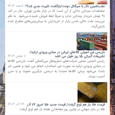
13 اسفند 1403
عقب‌نشینی دلار با سیگنال دولت/بازگشت تثیبت جدی شد؟
مشاهدات میدانی حاکی از آن است که در بازار نقدی تهران، دلار در کف
91 تومان خریدار چندانی ندارد و صرفاً لفظ فروش شنیده می‌شود. به نظر
می‌رسد علت خالی شدن بازار از خریداران به پیش‌بینی‌های مطرح شده
بازمی‌گردد.
بازرسی غیر اصولی کالاهای ایرانی در مبادی ورودی ترکیه/
10 بهمن 1403
تشریفات گمرکی 15 روز طول می کشد
رئیس انجمن صنفی شرکت‌های حمل‌ونقل بین‌المللی گفت: بازرسی کالاها
در مبادی ورودی ترکیه به صورت غیر استاندارد انجام می شود و همین امر
باعث می‌شود برخی کالاها مجددا به درستی بارگیری نشوند و یا حتی
آسیب ببینند.
26 آذر 1403
قیمت طلا باز هم اوج گرفت/ قیمت جدید طلا امروز 26 آذر
طلا در بازار جهانی در اولین روز معاملاتی هفته باز هم اوج گرفت.