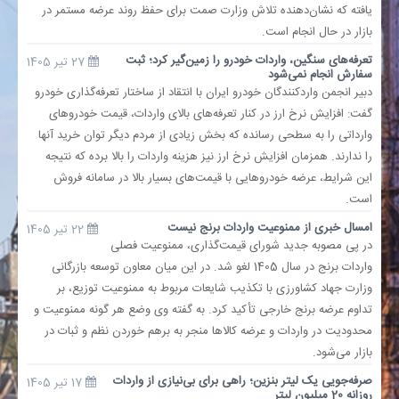
یافته که نشان‌دهنده تلاش وزارت صمت برای حفظ روند عرضه مستمر در
بازار در حال انجام است.
تعرفه‌های سنگین، واردات خودرو را زمین‌گیر کرد؛ ثبت
27 تیر 1405
سفارش انجام نمی‌شود
دبیر انجمن واردکنندگان خودرو ایران با انتقاد از ساختار تعرفه‌گذاری خودرو
گفت: افزایش نرخ ارز در کنار تعرفه‌های بالای واردات، قیمت خودروهای
وارداتی را به سطحی رسانده که بخش زیادی از مردم دیگر توان خرید آنها
را ندارند. همزمان افزایش نرخ ارز نیز هزینه واردات را بالا برده که نتیجه
این شرایط، عرضه خودروهایی با قیمت‌های بسیار بالا در سامانه فروش
است.
امسال خبری از ممنوعیت واردات برنج نیست
22 تیر 1405
در پی مصوبه جدید شورای قیمت‌گذاری، ممنوعیت فصلی
واردات برنج در سال 1405 لغو شد. در این میان معاون توسعه بازرگانی
وزارت جهاد کشاورزی با تکذیب شایعات مربوط به ممنوعیت توزیع، بر
تداوم عرضه برنج خارجی تأکید کرد. به گفته وی وضع هر گونه ممنوعیت و
محدودیت در واردات و عرضه کالا‌ها منجر به برهم خوردن نظم و ثبات در
بازار می‌شود.
صرفه‌جویی یک لیتر بنزین؛ راهی برای بی‌نیازی از واردات
17 تیر 1405
روزانه 20 میلیون لیتر