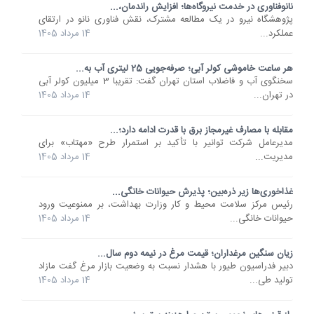
نانوفناوری در خدمت نیروگاه‌ها؛ افزایش راندمان،...
پژوهشگاه نیرو در یک مطالعه مشترک، نقش فناوری نانو در ارتقای
عملکرد...
14 مرداد 1405
هر ساعت خاموشی کولر آبی؛ صرفه‌جویی 25 لیتری آب به...
سخنگوی آب و فاضلاب استان تهران گفت: تقریبا 3 میلیون کولر آبی
در تهران...
14 مرداد 1405
مقابله با مصارف غیرمجاز برق با قدرت ادامه دارد؛...
مدیرعامل شرکت توانیر با تأکید بر استمرار طرح «مهتاب» برای
مدیریت...
14 مرداد 1405
غذاخوری‌ها زیر ذره‌بین؛ پذیرش حیوانات خانگی...
رئیس مرکز سلامت محیط و کار وزارت بهداشت، بر ممنوعیت ورود
حیوانات خانگی...
14 مرداد 1405
زیان سنگین مرغداران؛ قیمت مرغ در نیمه دوم سال...
دبیر فدراسیون طیور با هشدار نسبت به وضعیت بازار مرغ گفت مازاد
تولید طی...
14 مرداد 1405