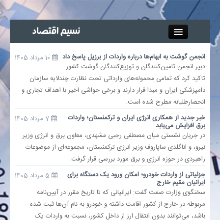
Close
انجمن گوشت به ابهام‌ها درباره واردات از برزیل پاسخ داد
10 مرداد 1405
جذب خبرنگار
دبیر انجمن تامین‌کنندگان و توزیع‌کنندگان گوشت کشور
تاکید کرد که تمامی محموله‌های وارداتی تحت نظارت چندلایه سازمان
دامپزشکی ایران و مبدا قرار دارند و برخی حواشی اخیر با اهداف تجاری و
آگهی استخدام
انحصارطلبانه مطرح شده است.
پیوند‌ها
خبر جدید از همکاری انرژی ایران و ترکمنستان؛ واردات
7 مرداد 1405
برق افزایش می‌یابد
در جریان نشستی میان مصطفی رجبی مشهدی، معاون برق و انرژی وزیر
چند رسانه‌ای
نیرو، و اناگلدی ساپاروف وزیر انرژی ترکمنستان، مجموعه‌ای از موضوعات
راهبردی در حوزه انرژی و برق مورد بررسی قرار گرفت.
اجتماعی
جزئیاتی از واردات خودرو؛ امکان ورود یک دستگاه برای
5 مرداد 1405
ایرانیان مقیم خارج
سخنگوی وزارت صمت گفت: ایرانیانی که تا تاریخ مقرر در آیین‌نامه
صنعت معدن و تجارت
مربوطه در خارج از کشور اقامت داشته و خودرو به نام آن‌ها ثبت شده
باشد، می‌توانند بدون انتقال ارز از داخل کشور، نسبت به واردات یک
بیمه و بورس