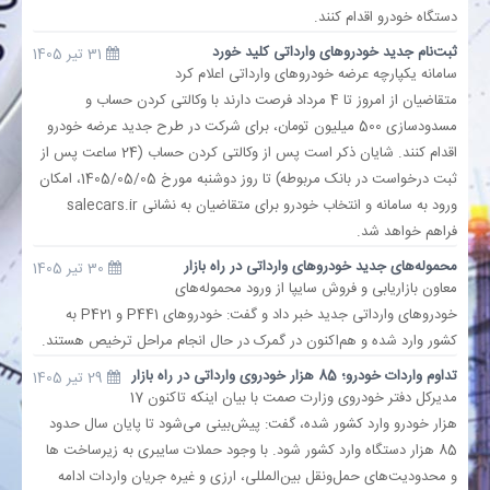
دستگاه خودرو اقدام کنند.
ثبت‌نام جدید خودروهای وارداتی کلید خورد
بانک
31 تیر 1405
سامانه یکپارچه عرضه خودروهای وارداتی اعلام کرد
متقاضیان از امروز تا 4 مرداد فرصت دارند با وکالتی کردن حساب و
انرژی
مسدودسازی 500 میلیون تومان، برای شرکت در طرح جدید عرضه خودرو
اقدام کنند. شایان ذکر است پس از وکالتی کردن حساب (24 ساعت پس از
اقتصاد
ثبت درخواست در بانک مربوطه) تا روز دوشنبه مورخ 1405/05/05، امکان
ورود به سامانه و انتخاب خودرو برای متقاضیان به نشانی salecars.ir
خانه
فراهم خواهد شد.
محموله‌های جدید خودروهای وارداتی در راه بازار
30 تیر 1405
معاون بازاریابی و فروش سایپا از ورود محموله‌های
خودروهای وارداتی جدید خبر داد و گفت: خودروهای P441 و P421 به
کشور وارد شده و هم‌اکنون در گمرک در حال انجام مراحل ترخیص هستند.
تداوم واردات خودرو؛ 85 هزار خودروی وارداتی در راه بازار
29 تیر 1405
مدیرکل دفتر خودروی وزارت صمت با بیان اینکه تاکنون 17
هزار خودرو وارد کشور شده، گفت: پیش‌بینی می‌شود تا پایان سال حدود
85 هزار دستگاه وارد کشور شود. با وجود حملات سایبری به زیرساخت ها
و محدودیت‌های حمل‌ونقل بین‌المللی، ارزی و غیره جریان واردات ادامه