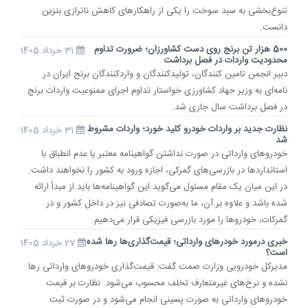
تنوع‌بخشی به سبد سوخت را یکی از راهکارهای کاهش ناترازی بنزین
دانست.
500 هزار تن برنج روی دست کشاورزان؛ ضرورت تداوم
31 خرداد 1405
محدودیت واردات در فصل برداشت
دبیر انجمن تامین کنندگان، تولیدکنندگان و واردکنندگان برنج ایران در
نامه‌ای به وزیر جهاد کشاورزی خواستار تداوم اجرای ممنوعیت واردات برنج
در فصل برداشت سال جاری شد.
نظارت جدید بر واردات خودرو کلید خورد؛ واردات مشروط
31 خرداد 1405
شد
خودروهای وارداتی در صورت نداشتن گواهینامه معتبر یا عدم انطباق با
استانداردها در بازرسی‌های گمرکی، اجازه ورود به کشور را نخواهند داشت.
در این میان یک مقام مسئول می‌گوید این گواهینامه‌ها باید از مبدأ ارائه
شده باشد و علاوه بر آن، ما به‌صورت تصادفی نیز در داخل کشور و در
گمرکات، خودروها را مورد بازرسی فیزیکی قرار می‌دهیم.
خبری درمورد خودرهای وارداتی؛ قیمت‌گذاری‌ها رها شده
27 خرداد 1405
است؟
مدیرکل خودرویی وزارت صمت گفت: قیمت‌گذاری خودرو‌های وارداتی رها
نشده و نرخ‌های غیرمتعارف تخلف محسوب می‌شود. نظارت بر قیمت
خودرو‌های وارداتی به صورت پسینی انجام می‌شود و در صورت ثبت