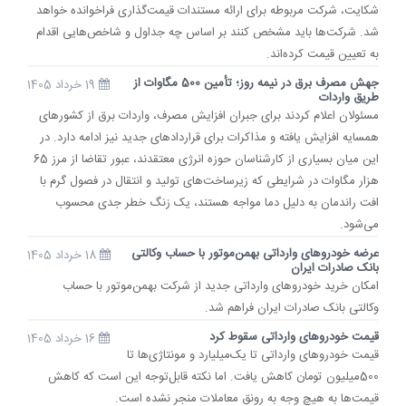
شکایت، شرکت مربوطه برای ارائه مستندات قیمت‌گذاری فراخوانده خواهد
شد. شرکت‌ها باید مشخص کنند بر اساس چه جداول و شاخص‌هایی اقدام
به تعیین قیمت کرده‌اند.
جهش مصرف برق در نیمه روز؛ تأمین 500 مگاوات از
19 خرداد 1405
طریق واردات
مسئولان اعلام کردند برای جبران افزایش مصرف، واردات برق از کشورهای
همسایه افزایش یافته و مذاکرات برای قراردادهای جدید نیز ادامه دارد. در
این میان بسیاری از کارشناسان حوزه انرژی معتقدند، عبور تقاضا از مرز 65
هزار مگاوات در شرایطی که زیرساخت‌های تولید و انتقال در فصول گرم با
افت راندمان به دلیل دما مواجه هستند، یک زنگ خطر جدی محسوب
می‌شود.
عرضه خودروهای وارداتی بهمن‌موتور با حساب وکالتی
18 خرداد 1405
بانک صادرات ایران
​امکان خرید خودروهای وارداتی جدید از شرکت بهمن‌موتور با حساب
وکالتی بانک صادرات ایران فراهم شد.
قیمت خودروهای وارداتی سقوط کرد
16 خرداد 1405
قیمت خودروهای وارداتی تا یک‌میلیارد و مونتاژی‌ها تا
500‌میلیون تومان کاهش یافت. اما نکته قابل‌توجه این است که کاهش
قیمت‌ها به هیچ وجه به رونق معاملات منجر نشده است.