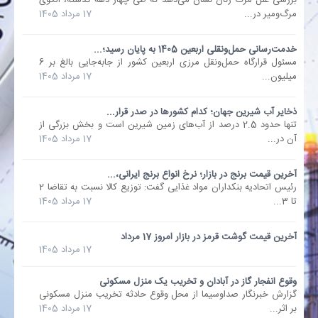
بررسی علل مرگ زنان نشان می‌دهد که طی چهار دهه گذشته، الگوی
مرگ‌ومیر در...
17 مرداد 1405
بانک
خدمت‌رسانی حمل‌ونقلی اربعین 1405 به پایان رسید؛...
مسئول قرارگاه حمل‌ونقل مرزی اربعین کشور از جابه‌جایی بالغ بر 6
انرژی
میلیون...
17 مرداد 1405
اقتصاد
ذخایر آب شیرین جهان؛ کدام کشورها در صدر قرار...
تنها حدود 2.5 درصد از آب‌های زمین شیرین است و بخش بزرگی از
آن در...
17 مرداد 1405
خانه
آخرین قیمت برنج در بازار؛ نرخ انواع برنج ایرانی،...
رئیس اتحادیه بنکداران مواد غذایی گفت: توزیع کالا نسبت به تقاضا 2
تا 3...
17 مرداد 1405
آخرین قیمت گوشت قرمز در بازار امروز 17 مرداد
17 مرداد 1405
وقوع انفجار گاز در آبادان و تخریب یک منزل مسکونی
گزارش خبرنگار صداوسیما از محل وقوع حادثه‌ تخریب منزل مسکونی
بر اثر...
17 مرداد 1405