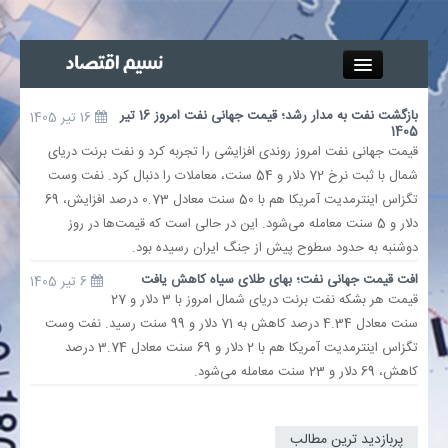
Close
بازگشت نفت به مدار رشد؛ قیمت جهانی نفت امروز 16 تیر
16 تیر 1405
1405
جذب خبرنگار
قیمت جهانی نفت امروز روندی افزایشی را تجربه کرد و نفت برنت دریای
شمال با ثبت نرخ 72 دلار و 54 سنت، معاملات را دنبال کرد. نفت وست
آگهی استخدام
تگزاس اینترمدیت آمریکا هم با 50 سنت معادل 0.73 درصد افزایش، 69
دلار و 5 سنت معامله می‌شود. این در حالی است که قیمت‌ها در روز
پیوند‌ها
دوشنبه به حدود سطوح پیش از جنگ ایران رسیده بود.
افت قیمت جهانی نفت؛ بهای طلای سیاه کاهش یافت
6 تیر 1405
چند رسانه‌ای
قیمت هر بشکه نفت برنت دریای شمال امروز با 3 دلار و 27
سنت معادل 4.34 درصد کاهش به 71 دلار و 99 سنت رسید. نفت وست
اجتماعی
تگزاس اینترمدیت آمریکا هم با 2 دلار و 69 سنت معادل 3.74 درصد
کاهش، 69 دلار و 23 سنت معامله می‌شود.
صنعت معدن و تجارت
پربازدید ترین مطالب
بیمه و بورس