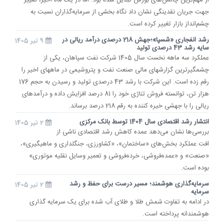
از مهم‌ترین چالش‌های بورس تبدیل شده بود. اما در یک ماه اخیر، تغییر
جهت جریان نقدینگی نشان داد نگاه بخشی از سرمایه‌گذاران نسبت به
چشم‌انداز بازار تغییر کرده است.
رشد انفجاری «شسپا»؛جهش 218 درصدی درآمد ریالی در
9 تیر 1405
سایه رشد 43 درصدی تولید
عملکرد سه ماهه نخست سال 1405 شرکت نفت سپاهان، یکی از
چشمگیرترین گزارشهای مالی صنعت نفت و پتروشیمی در ماههای اخیر را
رقم زده است. این شرکت با رشد 43 درصدی تولید و رسیدن به حجم 176
هزار تن، توانسته فروش تناژی خود را 81 درصد افزایش داده و درآمدهای
ریالی را با جهشی خیره کننده به رقم 218 درصد برساند.
انتشار رشد اقتصادی سال 1404 توسط بانک مرکزی
2 تیر 1405
بررسی‌ها نشان می‌دهد عمده کاهش رشد اقتصادی ناشی از
افت عملکرد بخش‌های «ساختمان»، «کشاورزی، جنگلداری و ماهیگیری»،
«صنعت» و «عمده‌فروشی، خرده‌فروشی و تعمیر وسایل نقلیه موتوری»
بوده است.
سرمایه‌گذاری هوشمند؛ مسیر درست برای حفظ و رشد
2 تیر 1405
سرمایه
در ادامه به تفاوت شمش طلا و طلای آب شده برای یک سرمایه گذاری
هوشمندانه پرداخته است.