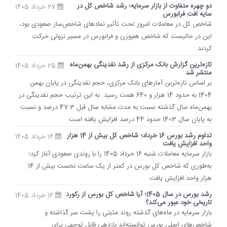
دو چهره متفاوت از بازار سرمایه؛ رشد شاخص کل در
27 خرداد 1405
سایه افت فرابورس
شاخص کل در معاملات امروز تحت تأثیر نمادهای شاخص‌ساز صعودی بود،
این در حالیست که شاخص هم‌وزن و فرابورس در مسیر نزولی حرکت
کردند.
تازه‌ترین گزارش بانک مرکزی از رشد نقدینگی بهمن‌ماه
25 خرداد 1405
منتشر شد
بر اساس تازه‌ترین آمار‌های بانک مرکزی، حجم نقدینگی در پایان بهمن
1404 به حدود 14 هزار و 640 همت رسید. به این ترتیب حجم نقدینگی در
بهمن‌ماه سال گذشته نسبت به مدت مشابه سال قبل 47.3 درصد و نسبت
به پایان سال 1403 حدود 44 درصد افزایش یافته است.
تداوم رشد بورس 16 خرداد؛ شاخص کل بیش از 14 هزار
16 خرداد 1405
واحد افزایش یافت
بازار سرمایه معاملات شنبه 16 خرداد 1405 را با روندی صعودی آغاز کرد؛
به‌طوری که شاخص کل بورس در کمتر از یک ساعت نخست بیش از 14
هزار واحد افزایش یافت.
رشد بورس در سال 1405؛ آیا شاخص کل بورس از رکورد
16 خرداد 1405
تاریخی خود عبور می‌کند؟
بازار سرمایه در ماه‌های گذشته روند مثبتی را پشت سر گذاشته و
شاخص‌های اصلی بورس توانسته‌اند بازدهی قابل توجهی برای