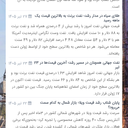
خالص کسب کرده بود و سود سه ماهه اول امسال عددی نزدیک به آن
است.
طلای سیاه در مدار رشد؛ نفت برنت به بالاترین قیمت یک
27 تیر 1405
ماهه رسید
قیمت جهانی نفت امروز با رشد بیش از 4 درصدی همراه شد و نفت برنت
به 88 دلار و 10 سنت افزایش یافت. نفت وست تگزاس اینترمدیت آمریکا
هم با 3 دلار و 54 سنت معادل 4.48 درصد افزایش 82 دلار و 49 سنت
معامله می‌شود. هر دو شاخص به بالاترین سطح خود از اواسط ژوئن دست
یافته‌اند.
نفت جهانی همچنان در مسیر رشد؛ آخرین قیمت‌ها در 23
23 تیر 1405
تیر
بازار جهانی نفت امروز شاهد افزایش 1.63 درصدی قیمت نفت برنت بود و
هر بشکه از این شاخص به 84 دلار و 66 سنت رسید. قیمت نفت اکنون در
بالاترین سطح خود از زمان امضای تفاهم‌نامه پایان جنگ بین دو کشور در
17 ژوئن قرار دارد.
پایان شتاب رشد قیمت ویلا؛ بازار شمال به کدام سمت
22 تیر 1405
می‌رود؟
سرعت رشد قیمت ویلا در شهرهای شمالی کشور در 3ماه اخیر پس از
آتش‌بس جنگ 40 روزه کاهش محسوسی را تجربه کرد؛ به‌نحوی‌که برخی
فعالان بازار ملک در شهرهای شمالی از کشیده شدن ترمز رشد قیمت در