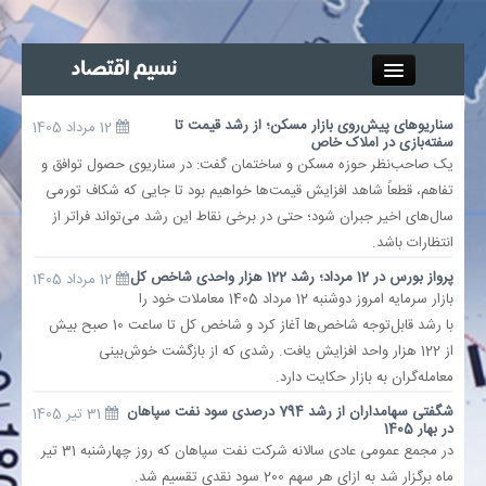
Close
سناریوهای پیش‌روی بازار مسکن؛ از رشد قیمت تا
12 مرداد 1405
سفته‌بازی در املاک خاص
جذب خبرنگار
یک صاحب‌نظر حوزه مسکن و ساختمان گفت: در سناریوی حصول توافق و
تفاهم، قطعاً شاهد افزایش قیمت‌ها خواهیم بود تا جایی که شکاف تورمی
آگهی استخدام
سال‌های اخیر جبران شود؛ حتی در برخی نقاط این رشد می‌تواند فراتر از
انتظارات باشد.
پیوند‌ها
پرواز بورس در 12 مرداد؛ رشد 122 هزار واحدی شاخص کل
12 مرداد 1405
بازار سرمایه امروز دوشنبه 12 مرداد 1405 معاملات خود را
چند رسانه‌ای
با رشد قابل‌توجه شاخص‌ها آغاز کرد و شاخص کل تا ساعت 10 صبح بیش
از 122 هزار واحد افزایش یافت. رشدی که از بازگشت خوش‌بینی
اجتماعی
معامله‌گران به بازار حکایت دارد.
شگفتی سهامداران از رشد 794 درصدی سود نفت سپاهان
31 تیر 1405
صنعت معدن و تجارت
در بهار 1405
در مجمع عمومی عادی سالانه شرکت نفت سپاهان که روز چهارشنبه 31 تیر
ماه برگزار شد به ازای هر سهم 200 سود نقدی تقسیم شد.
بیمه و بورس