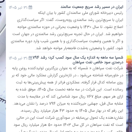
ایران در مسیر رشد سریع جمعیت سالمند
31 تیر 1405
رئیس دبیرخانه شورای ملی سالمندان کشور با بیان اینکه
بانک
ایران با سریع‌ترین رشد سالمندی روبه‌روست، گفت: اگر سیاست‌گذاری‌
اصلاح نشود، تا سال 1430 با وضعیت بحرانی در حوزه سالمندی مواجه
انرژی
خواهیم شد. ایران در حال تجربه سریع‌ترین رشد سالمندی در جهان است
و اگر با همین وضعیت سیاست‌گذاری و با همین شیب وارد دوره سالمندی
اقتصاد
شود، کشور با وضعیتی به‌شدت فاجعه‌بار مواجه خواهد شد.
شسپا سه ماهه به اندازه یک سال سود کسب کرد؛ رشد 794
31 تیر 1405
خانه
درصدی سود خالص نفت سپاهان
شرکت نفت سپاهان « شسپا» که به عنوان بزرگترین تولیدکننده روغن پایه
در خاورمیانه شناخته می‌شود ، در تازه‌ترین گزارش عملکرد مالی خود که بر
روی سامانه کدال قرار گرفته، عملکردی فراتر از همه پیش‌بینی‌ها به ثبت
رسانده است. این شرکت در سه ماهه نخست سال 1405، موفق شده به
ازای هر سهم، مبلغ 767 ریال سود شناسایی کند که در مقایسه با مدت
مشابه سال قبل، جهشی خیره‌کننده به میزان 794 درصد را نشان می‌دهد.
این رقم که در بهار سال 1405 به حدود 43 هزار میلیارد ریال رسیده،
نشان‌دهنده یک تحول بی‌سابقه در سودآوری شرکت است این در حالی
است که نفت سپاهان در کل سال 1403 حدود 50 هزار میلیارد ریال سود