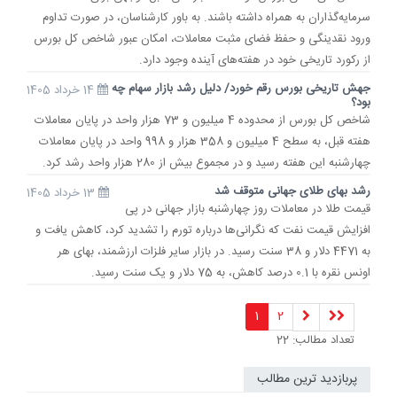
سرمایه‌گذاران به همراه داشته باشند. به باور کارشناسان، در صورت تداوم
ورود نقدینگی و حفظ فضای مثبت معاملات، امکان عبور شاخص کل بورس
از رکورد تاریخی خود در هفته‌های آینده وجود دارد.
جهش تاریخی بورس رقم خورد/ دلیل رشد بازار سهام چه
14 خرداد 1405
بود؟
شاخص کل بورس از محدوده 4 میلیون و 73 هزار واحد در پایان معاملات
هفته قبل، به سطح 4 میلیون و 358 هزار و 998 واحد در پایان معاملات
چهارشنبه این هفته رسید و در مجموع بیش از 280 هزار واحد رشد کرد.
رشد بهای طلای جهانی متوقف شد
13 خرداد 1405
قیمت طلا در معاملات روز چهارشنبه بازار جهانی در پی
افزایش قیمت نفت که نگرانی‌ها درباره تورم را تشدید کرد، کاهش یافت و
به 4471 دلار و 38 سنت رسید. در بازار سایر فلزات ارزشمند، بهای هر
اونس نقره با 0.1 درصد کاهش، به 75 دلار و یک سنت رسید.
1
2
تعداد مطالب: 22
پربازدید ترین مطالب