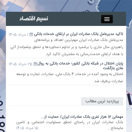
Close
تاکید مدیرعامل بانک صادرات ایران بر ارتقای خدمات بانکی​
1 مرداد 1405
جذب خبرنگار
​مدیرعامل بانک صادرات ایران مهم‌ترین اهداف و برنامه‌های
راهبردی سال جاری را برشمرد و بر تداوم دستاوردها و تحقق چشم‌انداز آتی
با هدف ارتقای خدمت‌رسانی به مشتریان تاکید کرد.
آگهی استخدام
پایان اختلال در شبکه بانکی کشور؛ خدمات بانکی به روال
25 خرداد 1405
عادی بازگشت
پیوند‌ها
اختلال به وجود آمده در خدمات 4 بانک ملی، صادرات، تجارت و توسعه
صادرات برطرف شد.
چند رسانه‌ای
اجتماعی
پربازدید ترین مطالب
صنعت معدن و تجارت
مهمانی 12 هزار نفری بانک صادرات ایران/ حمایت از...
​بانک صادرات ایران در راستای تحقق مسئولیت اجتماعی و تامین
مایحتاج...
15 مرداد 1405
بیمه و بورس