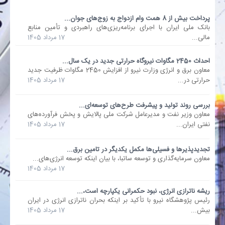
پرداخت بیش از 8 همت وام ازدواج به زوج‌های جوان...
بانک
بانک ملی ایران با اجرای برنامه‌ریزی‌های راهبردی و تأمین منابع
مالی...
17 مرداد 1405
انرژی
احداث 2450 مگاوات نیروگاه حرارتی جدید در یک سال...
معاون برق و انرژی وزارت نیرو از افزایش 2450 مگاوات ظرفیت جدید
اقتصاد
حرارتی در...
17 مرداد 1405
خانه
بررسی روند تولید و پیشرفت طرح‌های توسعه‌ای...
معاون وزیر نفت و مدیرعامل شرکت ملی پالایش و پخش فرآورده‌های
نفتی ایران...
17 مرداد 1405
تجدیدپذیرها و فسیلی‌ها مکمل یکدیگر در تامین برق...
معاون سرمایه‌گذاری و توسعه ساتبا، با بیان اینکه توسعه انرژی‌های...
17 مرداد 1405
ریشه ناترازی انرژی، نبود حکمرانی یکپارچه است،...
رئیس پژوهشگاه نیرو با تأکید بر اینکه بحران ناترازی انرژی در ایران
بیش...
17 مرداد 1405