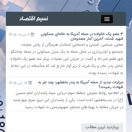
Close
3 عضو یک خانواده در حمله آمریکا به خانه‌ای مسکونی
8 مرداد 1405
شهید شدند؛ آخرین آمار مصدومان
جذب خبرنگار
معاون سیاسی، امنیتی و اجتماعی استاندار هرمزگان از پایان عملیات
جستجو و آواربرداری در محل حمله به یک منزل مسکونی در محله چاه‌تنگو
آگهی استخدام
شهر قشم خبر داد و گفت: در جریان این عملیات، پیکر سه عضو یک خانواده
شامل پدر، مادر و یک فرزند از زیر آوار خارج شد که متأسفانه در این حادثه
پیوند‌ها
به شهادت رسیده بودند.
جزئیات جدید از حمله آمریکا به بندر ماهشهر؛ چند نفر به
17 تیر 1405
چند رسانه‌ای
شهادت رسیدند؟
در اطلاعیه‌ روابط عمومی منطقه سوم دریایی سپاه پاسداران امام حسین
(ع) در بندرماهشهر آمده است: یکی از پاسداران این نیرو صبح چهارشنبه
اجتماعی
در جریان مقابله با پهپادهای متجاوز صهیونیستی به شهادت رسید.
صنعت معدن و تجارت
پربازدید ترین مطالب
بیمه و بورس