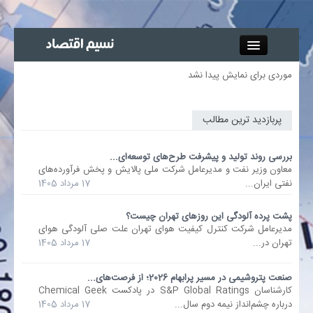
Close
موردی برای نمایش پیدا نشد
جذب خبرنگار
پربازدید ترین مطالب
آگهی استخدام
بررسی روند تولید و پیشرفت طرح‌های توسعه‌ای...
پیوند‌ها
معاون وزیر نفت و مدیرعامل شرکت ملی پالایش و پخش فرآورده‌های
نفتی ایران...
17 مرداد 1405
چند رسانه‌ای
پشت پرده آلودگی این روزهای تهران چیست؟
مدیرعامل شرکت کنترل کیفیت هوای تهران علت صلی آلودگی هوای
اجتماعی
تهران در...
17 مرداد 1405
صنعت معدن و تجارت
صنعت پتروشیمی در مسیر پرابهام 2026؛ از فرصت‌های...
کارشناسان S&P Global Ratings در پادکست Chemical Geek
درباره چشم‌انداز نیمه دوم سال...
17 مرداد 1405
بیمه و بورس