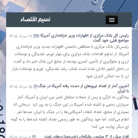
Close
رئیس کل بانک مرکزی از اظهارات وزیر خزانه‌داری آمریکا با
17 مرداد 1405
مواضع قبلی خود گفت
جذب خبرنگار
رئیس‌کل بانک مرکزی با متناقض دانستن اظهارات جدید وزیر خزانه‌داری
آمریکا، از تداوم اقدامات بانک مرکزی برای مهار تورم، نقدینگی و نوسانات
آگهی استخدام
ارزی و جلوگیری از تأمین کسری بودجه از منابع این بانک خبر داد و گفت:
در داخل کشور تلاش شده است شتاب رشد نقدینگی، تورم و نوسانات بازار
پیوند‌ها
ارز تا حد امکان کنترل شود.
آخرین آمار از تعداد نیروهای از دست رفته آمریکا در جنگ
15 مرداد 1405
چند رسانه‌ای
با ایران
پنتاگون به تازگی و پس از حملات متقابل اخیر بین ایران و آمریکا، آمار
سربازان زخمی و کشته شده آمریکا در این جنگ را به روز کرد. درحالی که
اجتماعی
بسیاری از منابع، تعداد تلفات آمریکایی‌ها را در جنگ با ایران صدها نفر
اعلام می‌کنند، اما خود پنتاگون به طور رسمی تعداد کشته شده‌ها را به گونه
صنعت معدن و تجارت
ای دیگر روایت می کند!
افت بیش از 3 میلیون بشکه‌ای ذخیره‌سازی‌های نفت
بیمه و بورس
8 مرداد 1405