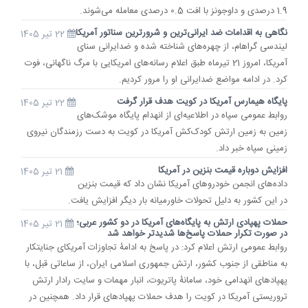
1.9 درصدی و داوجونز با افت 0.5 درصدی معامله می‌شوند.
نگاهی به اقدامات ضد ایرانی‌ترین و شرورترین سناتور آمریکا
22 تیر 1405
لیندسی گراهام، از چهره‌های شناخته شده و ضدایرانی سنای
آمریکا، امروز 21 تیرماه طبق اعلام رسانه‌های امریکایی با مرگ ناگهانی، فوت
کرد. در ادامه مواضع ضدایرانی او را مرور کردیم.
پایگاه هیمارس آمریکا در کویت هدف قرار گرفت
22 تیر 1405
روابط عمومی سپاه در اطلاعیه‌ای از انهدام پایگاه موشک‌های
زمین به زمین ارتش کودک‌کش آمریکا در کویت به دست رزمندگان نیروی
زمینی سپاه خبر داد.
افزایش دوباره قیمت بنزین در آمریکا
21 تیر 1405
داده‌های انجمن خودروهای آمریکا نشان داد که قیمت بنزین
در این کشور به دلیل تحولات خاورمیانه بار دیگر افزایش یافت.
حملات پهپادی ارتش به پایگاه‌های آمریکا در دو کشور عربی؛
21 تیر 1405
در صورت تکرار حملات پاسخ‌ها شدیدتر خواهد شد
روابط عمومی ارتش اعلام کرد: در پاسخ به ادامۀ تجاوزات آمریکای جنایتکار
به مناطقی از جنوب کشور، ارتش جمهوری اسلامی ایران، از ساعاتی قبل، با
پهپادهای انهدامی خود، سامانۀ پاتریوت، انبار مهمات و سایت رادار ارتش
تروریستی آمریکا در کویت را هدف حملات پهپادهای قرار داد. همچنین در