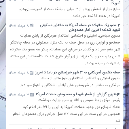
آمریکا
منابع بازار از کاهش بیش از 3 میلیون بشکه نفت از ذخیره‌سازی‌های
بانک
آمریکا در هفته گذشته خبر دادند.
3 عضو یک خانواده در حمله آمریکا به خانه‌ای مسکونی
8 مرداد 1405
انرژی
شهید شدند؛ آخرین آمار مصدومان
معاون سیاسی، امنیتی و اجتماعی استاندار هرمزگان از پایان عملیات
جستجو و آواربرداری در محل حمله به یک منزل مسکونی در محله چاه‌تنگو
اقتصاد
شهر قشم خبر داد و گفت: در جریان این عملیات، پیکر سه عضو یک خانواده
شامل پدر، مادر و یک فرزند از زیر آوار خارج شد که متأسفانه در این حادثه
خانه
به شهادت رسیده بودند.
حمله دشمن آمریکایی به 3 شهر خوزستان در بامداد امروز
8 مرداد 1405
معاون امنیتی و انتظامی استانداری خوزستان از حمله
موشکی به نقاطی در شهرستان های آبادان، شادگان و اهواز خبر داد.
تازه‌ترین گزارش از شمار شهدا و مصدومان حملات آمریکا
3 مرداد 1405
رئیس مرکز روابط عمومی و اطلاع‌رسانی وزارت بهداشت
تعداد شهدای دور جدید حملات آمریکا به ایران را 59 نفر اعلام کرد.
همچنین در این مدت در این مدت 52 عمل جراحی برای مصدومان انجام
شد.