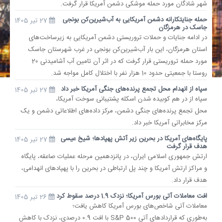
شهر شادگان مورد حمله موشکی دشمن آمریکا قرار گرفت.
حمله جنایتکارانه دشمن آمریکایی به آب‌شیرین‌کن بونجی
27 تیر 1405
جاسک در هرمزگان
در ادامه جنایات و حملات تروریستی دشمن آمریکایی به زیرساخت‌های
استان هرمزگان، این بار آب‌شیرین‌کن بونجی در غرب شهرستان جاسک
مورد حمله تروریستی قرار گرفت که در اثر آن تامین آب آشامیدنی 20
روستا با جمعیتی حدود 10 هزار نفر با اختلال کامل مواجه شد.
سپاه از انهدام محل تجمع پرنده‌های جنگی آمریکا خبر داد
27 تیر 1405
سپاه از در هم کوبیده شدن اسکله پشتیبانی سوخت آمریکا،
محل تجمع پرنده‌های جنگی دشمن، مرکز داده‌های اطلاعاتی دشمن و یک
مرکز مخابراتی آمریکا خبر داد.
پایگاه‌های آمریکا در بحرین زیر آتش پهپادها؛ شیخ عیسی
27 تیر 1405
هدف قرار گرفت
ارتش جمهوری اسلامی ایران، در پانزدهمین مرحله عملیات صاعقه، پایگاه
و مراکز ارتش آمریکا و چند پل ارتباطی در بحرین را با پهپادهای انهدامی،
هدف قرار داد.
افت معاملات آتی بورس آمریکا؛ نزدک 1.9 درصد سقوط کرد
26 تیر 1405
معاملات آتی شاخص‌های بورس آمریکا کاهش یافت؛
به‌طوری که قراردادهای آتی S&P 500 با افت 0.9 درصدی، نزدک با کاهش