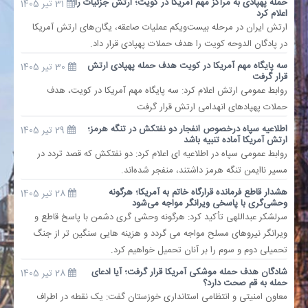
حمله پهپادی به مراکز مهم آمریکا در کویت؛ ارتش جزئیات را
31 تیر 1405
اعلام کرد
ارتش ایران در مرحله بیست‌ویکم عملیات صاعقه، یگان‌های ارتش آمریکا
در پادگان الدوحه کویت را هدف حملات پهپادی قرار داد.
سه پایگاه مهم آمریکا در کویت هدف حمله پهپادی ارتش
30 تیر 1405
قرار گرفت
روابط عمومی ارتش اعلام کرد: سه پایگاه مهم آمریکا در کویت، هدف
حملات پهپادهای انهدامی ارتش قرار گرفت
اطلاعیه سپاه درخصوص انفجار دو نفتکش در تنگه هرمز؛
29 تیر 1405
ارتش آمریکا آماده تنبیه باشد
روابط عمومی سپاه در اطلاعیه ای اعلام کرد: دو نفتکش که قصد تردد در
مسیر ناایمن تنگه هرمز داشتند، منفجر شده‌اند.
هشدار قاطع فرمانده قرارگاه خاتم به آمریکا؛ هرگونه
28 تیر 1405
وحشی‌گری با پاسخی ویرانگر مواجه می‌شود
سرلشکر عبداللهی تأکید کرد: هرگونه وحشی گری دشمن با پاسخ قاطع و
ویرانگر نیروهای مسلح مواجه می گردد و هزینه هایی سنگین تر از جنگ
تحمیلی دوم و سوم را بر آنان تحمیل خواهیم کرد.
شادگان هدف حمله موشکی آمریکا قرار گرفت؛ آیا ادعای
28 تیر 1405
حمله به قم صحت دارد؟
معاون امنیتی و انتظامی استانداری خوزستان گفت: یک نقطه در اطراف