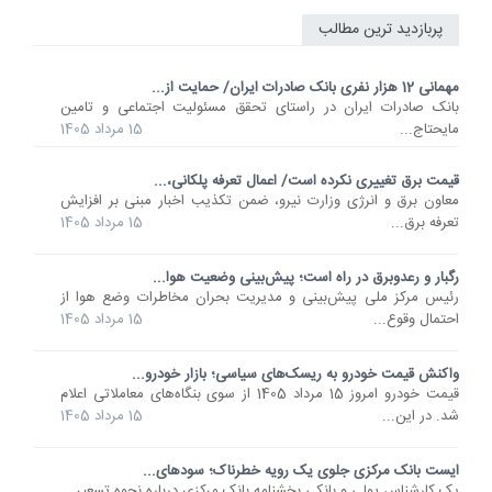
پربازدید ترین مطالب
مهمانی 12 هزار نفری بانک صادرات ایران/ حمایت از...
​بانک صادرات ایران در راستای تحقق مسئولیت اجتماعی و تامین
مایحتاج...
15 مرداد 1405
قیمت برق تغییری نکرده است/ اعمال تعرفه پلکانی،...
معاون برق و انرژی وزارت نیرو، ضمن تکذیب اخبار مبنی بر افزایش
تعرفه برق...
15 مرداد 1405
رگبار و رعدوبرق در راه است؛ پیش‌بینی وضعیت هوا...
رئیس مرکز ملی پیش‌بینی و مدیریت بحران مخاطرات وضع هوا از
احتمال وقوع...
15 مرداد 1405
واکنش قیمت خودرو به ریسک‌های سیاسی؛ بازار خودرو...
قیمت خودرو امروز 15 مرداد 1405 از سوی بنگاه‌های معاملاتی اعلام
شد. در این...
15 مرداد 1405
ایست بانک مرکزی جلوی یک رویه خطرناک؛ سودهای...
یک کارشناس پولی و بانکی بخشنامه بانک مرکزی درباره نحوه تسعیر...