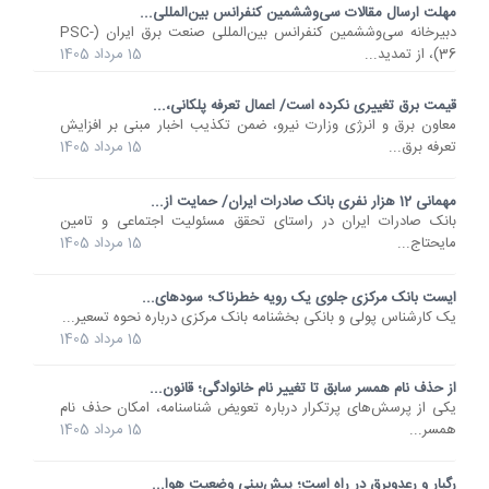
مهلت ارسال مقالات سی‌وششمین کنفرانس بین‌المللی...
دبیرخانه سی‌وششمین کنفرانس بین‌المللی صنعت برق ایران (PSC-
36)، از تمدید...
15 مرداد 1405
قیمت برق تغییری نکرده است/ اعمال تعرفه پلکانی،...
معاون برق و انرژی وزارت نیرو، ضمن تکذیب اخبار مبنی بر افزایش
تعرفه برق...
15 مرداد 1405
مهمانی 12 هزار نفری بانک صادرات ایران/ حمایت از...
​بانک صادرات ایران در راستای تحقق مسئولیت اجتماعی و تامین
مایحتاج...
15 مرداد 1405
ایست بانک مرکزی جلوی یک رویه خطرناک؛ سودهای...
یک کارشناس پولی و بانکی بخشنامه بانک مرکزی درباره نحوه تسعیر...
15 مرداد 1405
از حذف نام همسر سابق تا تغییر نام خانوادگی؛ قانون...
یکی از پرسش‌های پرتکرار درباره تعویض شناسنامه، امکان حذف نام
همسر...
15 مرداد 1405
رگبار و رعدوبرق در راه است؛ پیش‌بینی وضعیت هوا...