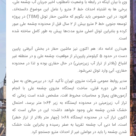
وی با بیان اینکه در رابطه با وضعیت نامطلوب اخیر جریان آب چشمه علی،
برخی ها به اشتباه احداث خط 6 مترو را عامل این موضوع دانسته‌اند،
افزود: در این خصوص باید بگویم که ماشین حفار تونل (TBM) در پروژه
توسعه جنوبی خط 6 مترو بیش از 2 سال قبل از محدوده چشمه علی عبور
کرده و بنابراین تونل اصلی مترو مدت‌ها پیش به‌ طور کامل ساخته شده
است.
هیدارن ادامه داد: هم اکنون نیز ماشین حفار در بخش آبرفتی پایین
دست در حدود 5 کیلومتر پایین‌تر از موقعیت چشمه علی و در منطقه غیر
اشباع (بالاتر از تراز آب زیرزمینی) در حال حفاری بوده و لذا در محدوده
حفاری، آبی وارد تونل نمی‌شود.
مدیر روابط عمومی شرکت متروی تهران تأکید کرد: در بررسی‌های به‌ عمل‌
آمده طی دوره قبلی، ساخت ایستگاه متروی چشمه علی با انجام
آزمون‌های پمپاژ و محاسبات مخروط افت، مشخص شده است زمانی که
تراز آب زیرزمینی در محدوده ایستگاه به زیر 1064 متر برسد، احتمال
خشک شدن چشمه علی وجود خواهد داشت؛ این در حالی است که
اکنون تراز آب در محدوده ایستگاه 1068 (چهار متر بالاتر از تراز خطر)
است، اما دبی آب چشمه تقریبا به صفر رسیده و بنابراین علت خشک
شدن چشمه را باید در عواملی غیر از احداث مترو جستجو کرد.