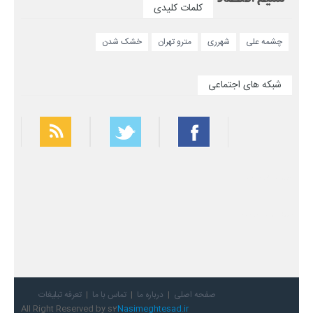
کلمات کلیدی
چشمه علی
شهرری
مترو تهران
خشک شدن
شبکه های اجتماعی
بهترین فیلتر شکن
سریع ترین فیلتر شکن
صفحه اصلی
درباره ما
تماس با ما
تعرفه تبلیغات
All Right Reserved by s2
Nasimeghtesad.ir