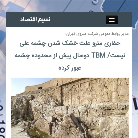
Close
مدیر روابط عمومی شرکت متروی تهران:
جذب خبرنگار
حفاری مترو علت خشک شدن چشمه علی
نیست/ TBM دوسال پیش از محدوده چشمه
آگهی استخدام
عبور کرده
پیوند‌ها
چند رسانه‌ای
اجتماعی
صنعت معدن و تجارت
بیمه و بورس