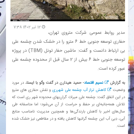
بانک
12 تیر 1402 7:38
انرژی
مدیر روابط عمومی شرکت متروی تهران،
حفاری توسعه جنوبی خط 6 مترو را در خشک شدن چشمه علی
اقتصاد
بی ارتباط دانست و گفت: ماشین حفار تونل (TBM) در پروژه
توسعه جنوبی خط 6 بیش از 2 سال قبل از محدوده چشمه علی
خانه
عبور کرده است.
به گزارش
نسیم اقتصاد
- حمید هیدارن در گفت وگو با ایسنا،
در مورد
وضعیت
کاهش تراز آب چشمه علی شهرری
و نقش حفاری های مترو
در این اتفاق گفت: چشمه علی میراث گران‌بهای محدوده شهر ری است که
تلاش همه‌جانبه‌ای بر حفظ و حراست از آن می‌شود؛ اما متاسفانه طی
سال‌های اخیر با کاهش بارندگی‌ها و همچنین مدیریت نامناسب منابع
آبی، دِبی آب این چشمه گرانبها کاهش یافته و در مقاطعی نیز خشک شده
است.