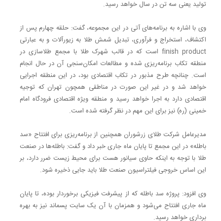
تولید یعنی سه تن در سال خواهد رسید.
وی با اشاره به برنامه‌های آتی در این مجموعه، گفت: حلقه چهارم پس از
اکتشاف، استخراج و فرآوری، تبدیل شمش طلا به زیورآلات و به عبارتی
finish product
است که در قالب شهرک طلا با مجمع طلاسازی در
منطقه تکاب برنامه‌ریزی شده و مطالعات امکان‌سنجی آن در حال انجام
است. چنانچه طرح مذبور در تکاب اقتصادی بود، در این منطقه اجرایی
خواهد شد و در غیر این صورت در مناطقی همچون تهران که توجیه
اقتصادی دارد به اجرا خواهد رسید و منطقه ویژه اقتصادی فرودگاه امام
خمینی (ره) نیز برای این مهم در نظر گرفته شده است.
مدیرعامل شرکت طلای زرشوران همچنین از برنامه‌ریزی برای افتتاح «سد
باطله» در این مجمع تا پایان ماه جاری خبر داد و گفت: باطله‌ها در صنعت
طلا با توجه به اینکه حاوی سیانور هست برای محیط زیست ضرر دارد، بر
این اساس خروجی فیلتراسیون صنعت طلا باید جایی ذخیره شود.
وی افزود: پروژه سد باطله که از پیشرفت فیزیکی برخوردار بوده، تا پایان
ماه جاری افتتاح می‌شود و همزمان با آن یک سایت پسماند نیز به بهره
برداری خواهد رسید.