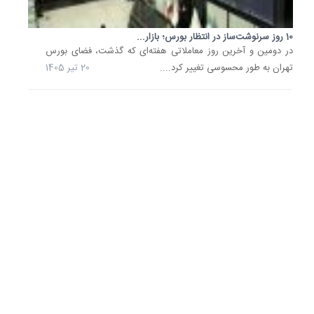
از
اصلاح؛
روند
10 روز سرنوشت‌ساز در انتظار بورس؛ بازار...
صعودی
از
در دومین و آخرین روز معاملاتی هفته‌ای که گذشت، فضای بورس
دست
تهران به طور محسوسی تغییر کرد....
20 تیر 1405
نرفت
بررسی
معاملات
این
هفته
نشان
می
دهد
بورس
تهران
یک
اصلاح
کوتاه
اما
نسبتا