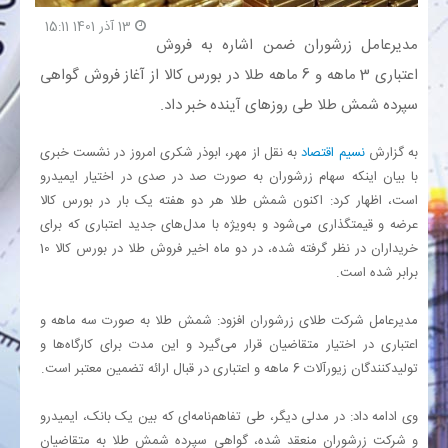
13 آذر 1401 15:11
مدیرعامل زرشوران ضمن اشاره به فروش
بانک
اعتباری 3 ماهه و 6 ماهه طلا در بورس کالا از آغاز فروش گواهی
انرژی
سپرده شمش طلا طی روزهای آینده خبر داد.
اقتصاد
به گزارش
نسیم اقتصاد
به نقل از مهر، ابوذر شکری امروز در نشست خبری
با بیان اینکه سهام زرشوران به صورت صد در صدی در اختیار ایمیدرو
است، اظهار کرد: اکنون شمش طلا هر دو هفته یک بار در بورس کالا
خانه
عرضه و قیمتگذاری می‌شود و به‌ویژه با مدل‌های جدید اعتباری که برای
خریداران در نظر گرفته شده، در دو ماه اخیر فروش طلا در بورس کالا 10
برابر شده است.
مدیرعامل شرکت طلای زرشوران افزود: شمش طلا به صورت سه ماهه و
اعتباری در اختیار متقاضیان قرار می‌گیرد و این مدت برای کارگاه‌ها و
تولیدکنندگان زیورآلات 6 ماهه و اعتباری در قبال ارائه تضمین معتبر است.
وی ادامه داد: در مدلی دیگر، طی تفاهم‌نامه‌ای که بین یک بانک، ایمیدرو
و شرکت زرشوران منعقد شده، گواهی سپرده شمش طلا به متقاضیان