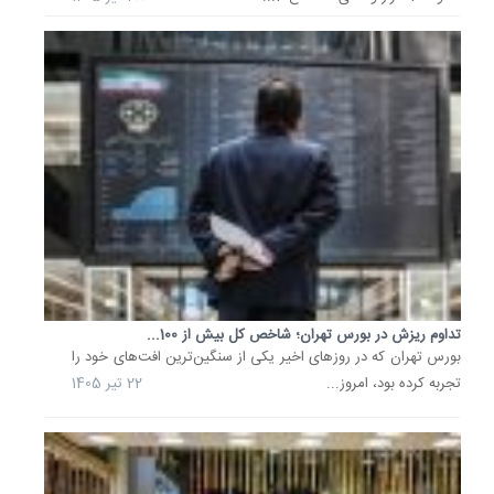
بر
زعفران
روز
سه‌شنبه
با
ارزش
145
میلیارد
و...
17
تیر
1405
بررسی
تداوم ریزش در بورس تهران؛ شاخص کل بیش از 100...
کارنامه
بورس تهران که در روزهای اخیر یکی از سنگین‌ترین افت‌های خود را
یک‌ماهه
بورس؛
تجربه کرده بود، امروز...
22 تیر 1405
رشد
40
درصدی..
بازار
سرمایه