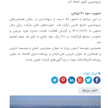
پتروشیمی کشور اضافه کند‎.‎
تصویب سود 40 تومانی
در این مراسم با حضور 78 درصد از سهامداران در سالن همایش‌های
پتروشیمی خلیج فارس برگزار شد، ‏صورت‌های مالی شرکت برای سال
منتهی به 1400/02/31 و گزارش فعالیت هیئت مدیره مورد بررسی و
‏تصویب مجمع قرارگرفت و 400 ریال سود نقدی به ازای هر سهم تقسیم
شد‎.‎
همچنین موسسه آزمون پرداز به عنوان حسابرس اصلی و موسسه تدوین
و همکاران به عنوان بازرس علی ‏البدل و روزنامه دنیای اقتصاد به عنوان
روزنامه کثیرالانتشار جهت درج آگهی‌های شرکت تعیین شدند‎.‎
لینک کوتاه
اخبار مرتبط
پیگیری
مطالبات
مالی