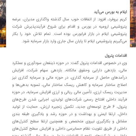
ایلام به بورس می‌آید
کریم بروفرد، افزود: از اتفاقات خوب سال گذشته واگذاری مدبران، عرضه
پتروشیمی ارومیه در بورس و ‏اقدام برای شروع فرآیندپذیرش شرکت
پتروشیمی ایلام در بازار فرابورس بوده است‎.‎‏ تمام تلاش خود را ‏بکار
می‌گیریم پتروشیمی ایلام تا پایان سال جاری وارد بازار سرمایه شود.‏
اقدامات پترول
وی در خصوص اقدامات پترول گفت: در حوزه ذینفعان سودآوری و عملکرد
مالی، بازدهی دارایی وحقوق ‏مالکانه، بازدهی سهام شرکت، افزایش
درآمدهای حاصل از سرمایه گذاری، در حوزه مالی و سرمایه گذاری ‏نیز
اصلاح ساختار سرمایه و کاهش ریسک ساختار مالی، تسویه بدهی‌ها و
مدیریت ریسک ارزی، تأمین ‏مالی ریالی و ارزی افزایش سرمایه، در حوزه
فرآیند داخلی افتتاح رسمی شرکت‌های تولیدی، اجرایی شدن ‏طرح‌های
پترول، 6 طرح توسعه‌ای جدید، تکمیل زنجیره ارزش، حمایت از تولید
داخل، ارتقا ایمنی و ‏بهداشت و در حوزه رشد و یادگیری طبقه بندی
مشاغل و بکارگیری نیروی متخصص و همچنین ارتقا سطح ‏کنترل‌های
داخلی از طریق تقویت نظام حسابرسی داخلی و افزایش سطح کنترل‌های
داخلی در شرکت‌های ‏تابعه از اقدامات پترول در سال مالی گذشته بوده