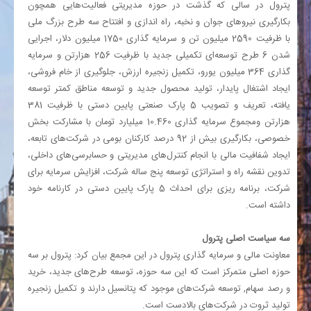
پترول در سالی که گذشت در حوزه مدیریتی فعالیت‌هایی همچون
بکارگیری نیروهای جوان و نخبه، راه ‏اندازی و افتتاح سه طرح بزرگ ملی
با ظرفیت 2590 میلیون تن و سرمایه گذاری 1750 میلیون دلار، ‏اجرایی
شدن 6 طرح توسعه‌ای تکمیلی جدید با ظرفیت 256 هزارتن و سرمایه
گذاری 364 میلیون یورو، ‏تکمیل زنجیره ارزش، جلوگیری از خام فروشی،
ایجاد اشتغال پایدار، تولید محصول جدید و توسعه مناطق ‏کمتر توسعه
یافته، تعریف و تصویب 5 پارک صنعتی پایین دستی با ظرفیت 381
هزارتن ومجموع سرمایه ‏گذاری 10.460 میلیارد تومان با مشارکت بخش
خصوصی، بکارگیری بیش از 92 درصد کارکنان بومی در ‏شرکت‌های تابعه،
ایجاد شفافیت مالی با انجام کنترل‌های مدیریتی و حسابرسی‌های داخلی،
تدوین نقشه راه ‏و استراتژی توسعه پنج ساله شرکت، افزایش سرمایه برای
شرکت، برنامه ریزی برای احداث 5 پارک پایین ‏دستی در کارنامه خود
داشته است‎.‎
سه سیاست اصلی پترول
معاونت مالی و سرمایه گذاری پترول در این مجمع بیان کرد: پترول بر سه
حوزه اصلی متمرکز است که ‏این سه حوزه، توسعه طرح‌های جدید، خرید
و رصد سهام, توسعه شرکت‌های موجود که پتانسیل دارند و ‏تکمیل زنجیره
تولید ثروت در شرکت‌های بالادست است‎.‎