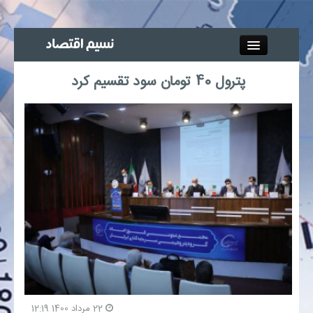
Close
پترول 40 تومان سود تقسیم کرد
جذب خبرنگار
آگهی استخدام
پیوند‌ها
چند رسانه‌ای
اجتماعی
صنعت معدن و تجارت
22 مرداد 1400 12:19
بیمه و بورس