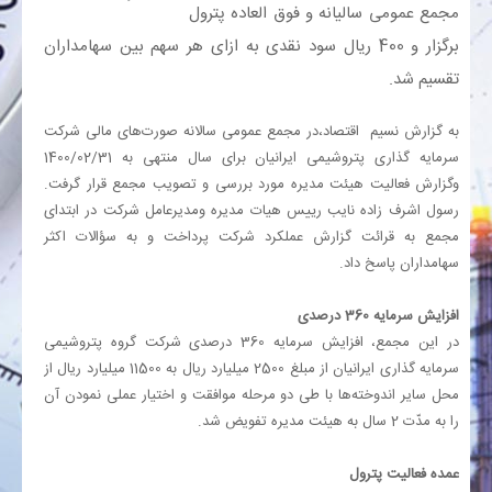
مجمع عمومی سالیانه و فوق العاده پترول
برگزار و 400 ریال سود نقدی به ازای هر سهم بین سهامداران
بانک
‏تقسیم شد.‏
انرژی
به گزارش نسیم اقتصاد،در مجمع عمومی سالانه صورت‌های مالی شرکت
سرمایه گذاری ‏پتروشیمی ایرانیان برای سال منتهی به 1400/02/31
اقتصاد
وگزارش فعالیت هیئت مدیره مورد بررسی و تصویب ‏مجمع قرار گرفت.
رسول اشرف زاده نایب رییس هیات مدیره ومدیرعامل شرکت در ابتدای
خانه
مجمع به قرائت ‏گزارش عملکرد شرکت پرداخت و به سؤالات اکثر
سهامداران پاسخ داد‎.‎
افزایش سرمایه 360 درصدی
در این مجمع، افزایش سرمایه 360 درصدی شرکت گروه پتروشیمی
سرمایه گذاری ایرانیان از مبلغ 2500 ‏میلیارد ریال به 11500 میلیارد ریال از
محل سایر اندوخته‌ها با طی دو مرحله موافقت و اختیار عملی نمودن ‏آن
را به مدّت 2 سال به هیئت مدیره تفویض شد.‏
عمده فعالیت پترول