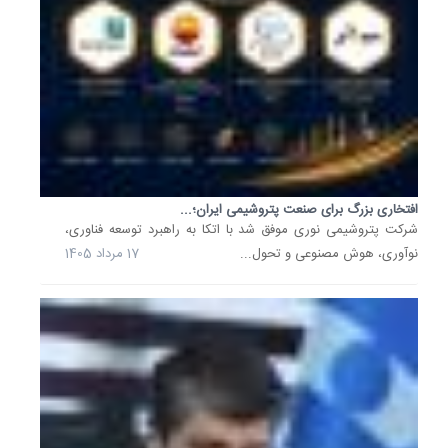
روزهای..
17
مرداد
1405
خبرنگارا
همراهان
آگاه
در
تبیین...
افتخاری بزرگ برای صنعت پتروشیمی ایران؛...
مهندس
شرکت پتروشیمی نوری موفق شد با اتکا به راهبرد توسعه فناوری،
داود
نوآوری، هوش مصنوعی و تحول...
17 مرداد 1405
کامگار،
مدیرعام
شرکت
توسعه
منابع
آب
و
نیروی