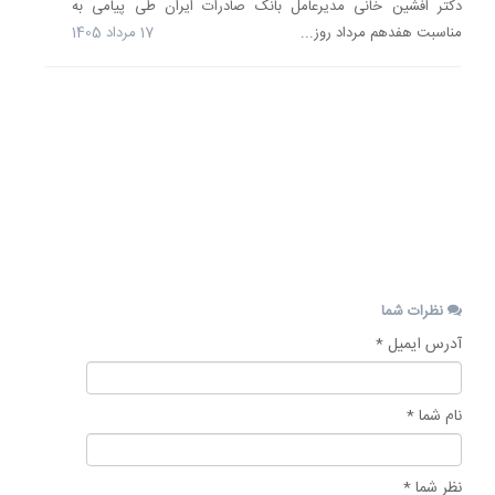
دکتر افشین خانی مدیر‌عامل بانک صادرات ایران طی پیامی به
بیان
مناسبت هفدهم مرداد روز...
17 مرداد 1405
اینکه
توسعه
انرژی‌ها
تجدیدپذ
صرفاً
مختص..
17
مرداد
1405
نظرات شما
آدرس ایمیل *
نام شما *
نظر شما *