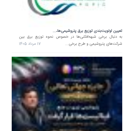
رسانه‌ها
جلوه‌ها
ایثار
کارکنان
صنعت
نفت...
وزیر
تعیین اولویت‌بندی توزیع برق پتروشیمی‌ها،...
به دنبال برخی شبهه‌افکنی‌ها در خصوص نحوه توزیع برق بین
نفت
شرکت‌های پتروشیمی و طرح برخی...
17 مرداد 1405
در
پیامی
به
مناسبت
روز
خبرنگار،
ضمن
قدردانی
از
مجاهدت
اصحاب
رسانه
در