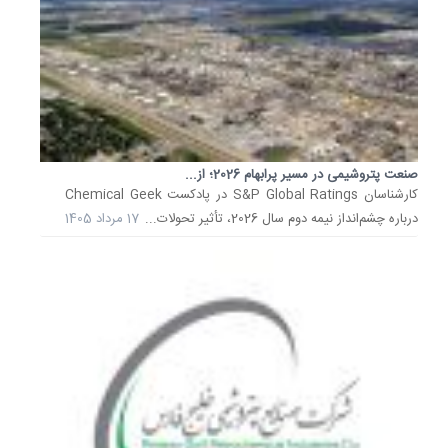
و
حقوقی
صندوق‌ها
دبیر
کانون‌ها
بازنشست
صنعت
نفت
صنعت پتروشیمی در مسیر پرابهام 2026؛ از...
گفت:
کارشناسان S&P Global Ratings در پادکست Chemical Geek
وصول
درباره چشم‌انداز نیمه دوم سال 2026، تأثیر تحولات...
17 مرداد 1405
مطالبات
مالی،
حقوقی
و
شرکتی
صندوق‌ه
17
مرداد
1405