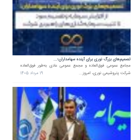
آبی
کشور
خبر
داد
و...
19
مرداد
1405
تصمیم‌های بزرگ نوری برای آینده سهامداران؛...
مجامع عمومی فوق‌العاده و مجمع عمومی عادی به‌طور فوق‌العاده
مدیریت
مصرف
شرکت پتروشیمی نوری، امروز...
19 مرداد 1405
و
پایداری
برق
همچنان
از
اولویت..
معاون
برق
و
انرژی
وزارت