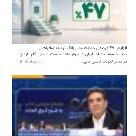
تداوم
روند
مطلوب
احیای
نگین
آبی
کشور؛
از...
افزایش 47 درصدی حمایت مالی بانک توسعه صادرات...
سرپرس
بانک توسعه صادرات ایران در چهار ماهه نخست امسال، گام تازه‌ای
حوضه
در مسیر تقویت تأمین مالی...
19 مرداد 1405
آبریز
دریاچه
ارومیه
از
تداوم
روند
مطلوب
احیای
این
نگین