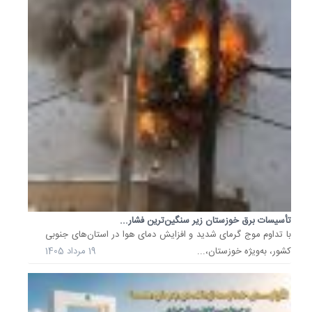
با...
چهار
ردیف
فرآورشی
نفت
واحد
CTEP
در
میدان
مشترک
آزادگان
جنوبی
با
تأسیسات برق خوزستان زیر سنگین‌ترین فشار...
راهبری
با تداوم موج گرمای شدید و افزایش دمای هوا در استان‌های جنوبی
گروه
کشور، به‌ویژه خوزستان،...
19 مرداد 1405
پتروپارس
19
مرداد
1405