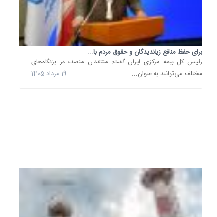
نیرو،
با
اشاره
به
برای حفظ منافع زیاندیدگان و حقوق مردم با...
دستاورد
رئیس کل بیمه مرکزی ایران گفت: منتقدان منصف در بزنگاه‌های
قابل‌توج
مختلف می‌توانند به عنوان...
19 مرداد 1405
صنعت
برق
در
تابستان.
19
مرداد
1405