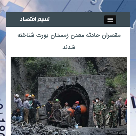
Close
مقصران حادثه معدن زمستان یورت شناخته
جذب خبرنگار
شدند
آگهی استخدام
پیوند‌ها
چند رسانه‌ای
اجتماعی
صنعت معدن و تجارت
بیمه و بورس