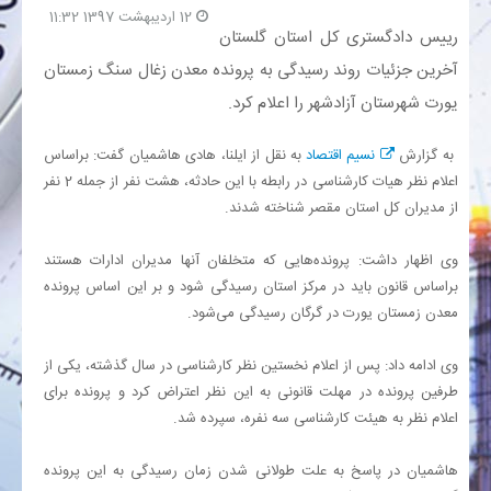
12 اردیبهشت 1397 11:32
رییس دادگستری کل استان گلستان
بانک
آخرین جزئیات روند رسیدگی به پرونده معدن زغال سنگ زمستان
یورت شهرستان آزادشهر را اعلام کرد.
انرژی
به گزارش
نسیم اقتصاد
به نقل از ایلنا، هادی هاشمیان گفت: براساس
اقتصاد
اعلام نظر هیات کارشناسی در رابطه با این حادثه، هشت نفر از جمله 2 نفر
از مدیران کل استان مقصر شناخته شدند
.
خانه
وی اظهار داشت: پرونده‌هایی که متخلفان آنها مدیران ادارات هستند
براساس قانون باید در مرکز استان رسیدگی شود و بر این اساس پرونده
معدن زمستان یورت در گرگان رسیدگی می‌شود
.
وی ادامه داد: پس از اعلام نخستین نظر کارشناسی در سال گذشته، یکی از
طرفین پرونده در مهلت قانونی به این نظر اعتراض کرد و پرونده برای
اعلام نظر به هیئت کارشناسی سه نفره، سپرده شد
.
هاشمیان در پاسخ به علت طولانی شدن زمان رسیدگی به این پرونده