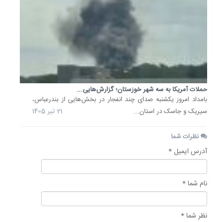
روند
توزیع
آب
در
تمامی
روستاها
بخش...
20
حملات آمریکا به سه شهر خوزستان؛ گزارش‌هایی...
خرداد
بامداد امروز یکشنبه صدای چند انفجار در بخش‌هایی از بندرعباس،
1405
سیریک و جاسک در استان...
21 تیر 1405
نظرات شما
آدرس ایمیل *
نام شما *
نظر شما *