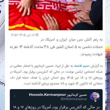
بانک
انرژی
18 تیر 1405 12:52
اقتصاد
به رغم آتش بس میان ایران و امریکا، در
حملات دشمن به 5 استان کشور طی 48 ساعت گذشته 14 نفر به
خانه
شهادت رسیدند.
به گزارش
نسیم اقتصاد
به نقل از ایرنا، حسین کرمانپور با انتشار مطلبی در
شبکه اجتماعی ایکس نوشت: در حالی که آتش‌بس برقرار بود، آمریکا در
روزهای 17 و 18 تیر 1405 پنج استان ایران را هدف حمله قرار داد،
حملاتی که تاکنون 14 شهید و 78 مصدوم برجای گذاشته است.