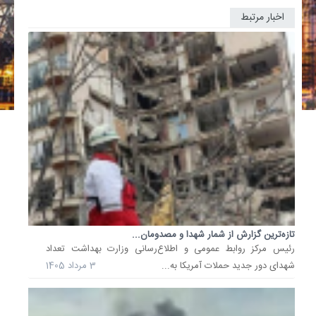
اخبار مرتبط
حملات
آمریکا
آب
این
مناطق
را
قطع
کرد
حملات
آمریکا
موجب
قطع
آب
در
برخی
تازه‌ترین گزارش از شمار شهدا و مصدومان...
رئیس مرکز روابط عمومی و اطلاع‌رسانی وزارت بهداشت تعداد
مناطق
شهدای دور جدید حملات آمریکا به...
3 مرداد 1405
جنوب
کشور
و