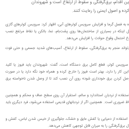
ن اقدام، برق‌گرفتگی و سقوط از ارتفاع است و شهروندان
رده و اصول ایمنی را رعایت کنند.
ه به فصل گرما و افزایش سرویس کولرهای آبی، اظهار کرد: سرویس کولرهای گازی
 اینکه در بسیاری از ساختمان‌ها روی پشت‌بام، نما، بالکن یا نقاط مرتفع نصب
 احتمال وقوع حوادث را افزایش می‌دهد.
تواند منجر به برق‌گرفتگی، سقوط از ارتفاع، آسیب‌های شدید جسمی و حتی فوت
 سرویس کولر، قطع کامل برق دستگاه است، گفت: شهروندان باید فیوز یا کلید
 این کار را دارد، بهتر است فیوز را خارج کرده و همراه خود نگه دارد یا در صورت
از وصل کردن برق خودداری شود» روی آن نصب کند تا از وصل شدن ناخواسته برق
 استفاده از نردبان استاندارد و سالم، استقرار آن روی سطح صاف و محکم و همچنین
حفاظ ضروری است. همچنین اگر از نردبانهای قدیمی استفاده می‌شود، فرد دیگری باید
 گفت: استفاده از دمپایی یا کفش عایق و خشک، جلوگیری از خیس شدن لباس، کفش و
ل برق‌گرفتگی را به میزان قابل توجهی کاهش می‌دهد.