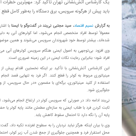
یک کارشناس آتش‌نشانی تهران تأکید کرد: مهم‌ترین خطرات ای
باید پیش از هرگونه سرویس، برق دستگاه را به‌طور کامل قطع ک
به گزارش
نسیم اقتصاد
، سید مجتبی نی‌بند در گفت‌وگو با ایسنا
با اشار
معمولاً توسط افراد متخصص انجام می‌شود، اما کولرهای آبی به دلیل
شده‌اند، بیشتر توسط خود شهروندان سرویس می‌شوند و همین موضوع
وی افزود: بی‌توجهی به اصول ایمنی هنگام سرویس کولرهای آبی می‌
افراد شود؛ بنابراین رعایت نکات ایمنی در این زمینه ضروری است.
این کارشناس آتش‌نشانی با تأکید بر اینکه نخستین اقدام پیش از
مینیاتوری مربوط به کولر را قطع کنند. اگر فرد به تنهایی قصد انجام
استفاده از کلید مینیاتوری، برگه‌ای با مضمون «در حال سرویس، 
جلوگیری شود.
نی‌بند ادامه داد: در صورتی که سرویس کولر در ارتفاع انجام می‌شود،
ثابت کردن فرد با طناب ایمنی به سازه‌ای مطمئن مانند پایه کولر یا 
پایه آن را نگه دارد تا احتمال سقوط کاهش یابد.
وی با بیان اینکه هرگز نباید نردبان را به سطوح لغزنده تکیه داد،
محل استقرار فرد و همچنین جلوگیری از جمع شدن آب زیر کولر، احتما