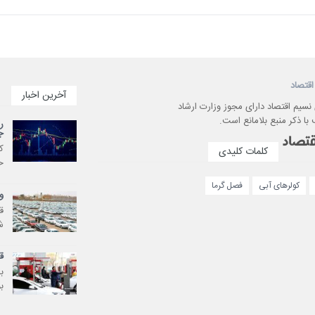
اقتصاد
آخرین اخبار
 نسیم اقتصاد دارای مجوز وزارت ارشاد
با ذکر منبع بلامانع است.
ر
ج
ک
کلمات کلیدی
ح
کولرهای آبی
فصل گرما
و
ش
ق
ب
ب