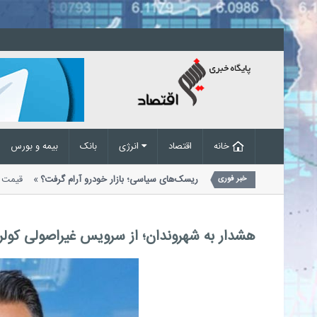
خانه
اقتصاد
انرژی
بانک
بیمه و بورس
 وارداتی در
واکنش قیمت خودرو به ریسک‌های سیاسی؛ بازار خودرو آرام گرفت؟
خبر فوری
از سوی بنگاه‌های معاملاتی اعلام شد....
هشدار به شهروندان؛ از سرویس غیراصولی کولره