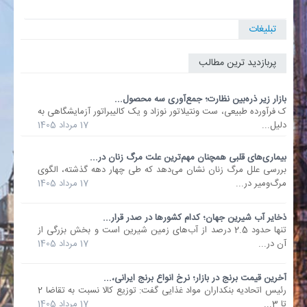
تبلیغات
پربازدید ترین مطالب
بازار زیر ذره‌بین نظارت؛ جمع‌آوری سه محصول...
ک فرآورده طبیعی، ست ونتیلاتور نوزاد و یک کالیبراتور آزمایشگاهی به
دلیل...
17 مرداد 1405
بیماری‌های قلبی همچنان مهم‌ترین علت مرگ زنان در...
بررسی علل مرگ زنان نشان می‌دهد که طی چهار دهه گذشته، الگوی
مرگ‌ومیر در...
17 مرداد 1405
ذخایر آب شیرین جهان؛ کدام کشورها در صدر قرار...
تنها حدود 2.5 درصد از آب‌های زمین شیرین است و بخش بزرگی از
آن در...
17 مرداد 1405
آخرین قیمت برنج در بازار؛ نرخ انواع برنج ایرانی،...
رئیس اتحادیه بنکداران مواد غذایی گفت: توزیع کالا نسبت به تقاضا 2
تا 3...
17 مرداد 1405