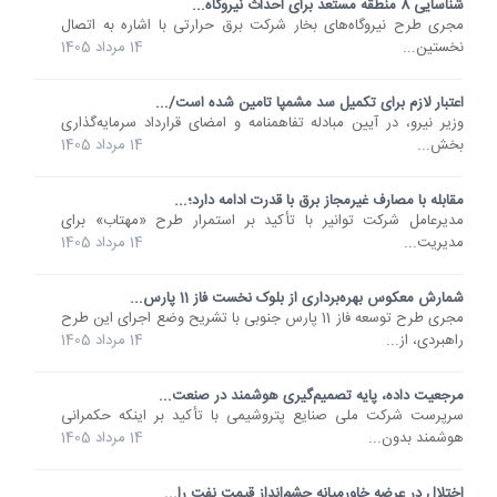
شناسایی 8 منطقه مستعد برای احداث نیروگاه...
مجری طرح نیروگاه‌های بخار شرکت برق حرارتی با اشاره به اتصال
نخستین...
14 مرداد 1405
اعتبار لازم برای تکمیل سد مشمپا تامین شده است/...
وزیر نیرو، در آیین مبادله تفاهمنامه و امضای قرارداد سرمایه‌گذاری
بخش...
14 مرداد 1405
مقابله با مصارف غیرمجاز برق با قدرت ادامه دارد؛...
مدیرعامل شرکت توانیر با تأکید بر استمرار طرح «مهتاب» برای
مدیریت...
14 مرداد 1405
شمارش معکوس بهره‌برداری از بلوک نخست فاز 11 پارس...
مجری طرح توسعه فاز 11 پارس جنوبی با تشریح وضع اجرای این طرح
راهبردی، از...
14 مرداد 1405
مرجعیت داده، پایه تصمیم‌گیری‌ هوشمند در صنعت...
سرپرست شرکت ملی صنایع پتروشیمی با تأکید بر اینکه حکمرانی
هوشمند بدون...
14 مرداد 1405
اختلال در عرضه خاورمیانه چشم‌انداز قیمت نفت را...