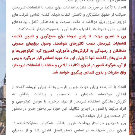
مقدس نیز با همین کیفیت برگزار شود.
اله‌داد با تأکید بر ضرورت تشدید اقدامات برای مقابله با انشعابات غیرمجاز،
صیانت از حقوق مشترکان و کاهش تلفات شبکه، گفت: تمامی شرکت‌های
توزیع نیروی برق موظفند با دقت، سرعت و هماهنگی کامل، برنامه‌های
ابلاغی مانور «مهتاب» را اجرا و نتایج آن را به‌صورت پایدار تثبیت کنند.
وی با تعیین مهلت تا پایان تیرماه برای جمع‌آوری و تعیین تکلیف
انشعابات غیرمجاز، نصب کنتورهای هوشمند، وصول برق‌بهای مصرفی
متخلفان و رسیدگی به گزارش‌های مأموران، تصریح کرد: کم‌توجهی‌ها و
نارسایی‌های گذشته تنها تا پایان این ماه مورد اغماض قرار می‌گیرد و پس
از آن، هرگونه قصور در اجرای تکالیف ابلاغی و مقابله با انشعابات غیرمجاز،
وفق مقررات و بدون اغماض پیگیری خواهد شد.
اله‌داد با اشاره به پایان مهلت جبران نارسایی‌ها تا پایان تیرماه، گفت: از
ابتدای مردادماه، همزمان با تخصیص و پرداخت پاداش به
گزارش‌دهندگان استفاده غیرمجاز از برق، برخورد با عوامل کم‌توجهی و
افراد مرتبط با قصور در اجرای تکالیف این حوزه نیز به‌طور جدی در دستور
کار صنعت برق قرار خواهد گرفت.
وی همچنین خواستار پرداخت فوری پاداش همکاران مشارکت‌کننده در
اجرای مانور «مهتاب» بر اساس دستورالعمل ابلاغی شد و از مدیران