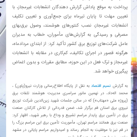
پرداخت به موقع پاداش گزارش دهندگان انشعابات غیرمجاز، با
بانک
تعیین مهلت تا پایان تیرماه برای جمع‌آوری و تعیین تکلیف
انشعابات غیرمجاز، نصب کنتورهای هوشمند، وصول برق‌بهای
انرژی
مصرفی و رسیدگی به گزارش‌های مأموران، خطاب به مدیران
عامل شرکت‌های توزیع برق کشور تأکید کرد: از ابتدای مردادماه،
اقتصاد
هرگونه قصور در اجرای تکالیف، کم‌کاری در مقابله با انشعابات
غیرمجاز و ترک فعل در این حوزه، مطابق مقررات و بدون اغماض
خانه
پیگیری خواهد شد.
به گزارش
نسیم اقتصاد
به نقل از پایگاه اطلاع‌رسانی وزارت نیرو(پاون) ،
محمد اله‌داد، در نهمین مانور سراسری مدیریت هوشمند تلفات برق
(پروژه ملی «مهتاب») که در سالن جلسات شهید زین‌الدین شرکت توزیع
نیروی برق استان قم برگزار شد، ضمن قدردانی از تلاش کارکنان صنعت
برق در تأمین برق پایدار مراسم تشییع و وداع با رهبر شهید، اظهار کرد:
صنعت برق همانند مراسم تهران، مأموریت تأمین برق این مراسم بزرگ را
در قم نیز با موفقیت به انجام رساند و امیدواریم مراسم پایانی در مشهد