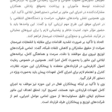
تعویض کنتورهای معیوب سنواتی و جاری، رسیدگی فوری به گزارش‌های
ثبت‌شده توسط مأموران و پرداخت به‌موقع پاداش همکاران
مشارکت‌کننده در اجرای این مانور بر اساس دستورالعمل ابلاغی تأکید کرد.
وی همچنین نقش واحدهای حقوقی، حراست و دستگاه‌های انتظامی را
در اجرای موفق این طرح مهم ارزیابی کرد و گفت: این واحدها باید با
حضور مؤثر خود، امنیت خاطر و پشتیبانی لازم را برای نیروهای عملیاتی
در فرآیند شناسایی و جمع‌آوری انشعابات غیرمجاز فراهم کنند.
اله‌داد با تأکید بر ضرورت تشدید اقدامات برای مقابله با انشعابات غیرمجاز،
صیانت از حقوق مشترکان و کاهش تلفات شبکه، گفت: تمامی شرکت‌های
توزیع نیروی برق موظفند با دقت، سرعت و هماهنگی کامل، برنامه‌های
ابلاغی این مانور را به‌صورت کامل اجرا کنند. همچنین در خصوص رعایت
اصول کارفرمایی در قراردادهای منعقده با پیمانکاران این حوزه، نظارت،
کنترل و اهتمام لازم برای اجرای کامل تعهدات پیمان باید به‌صورت ویژه در
دستور کار قرار گیرد.
وی با تأکید بر اینکه پیمانکاران فعال در این حوزه نیز موظف به اجرای
کامل تعهدات قراردادی خود هستند، تصریح کرد: تحقق اهداف این مانور
مستلزم ایفای دقیق مسئولیت‌ها از سوی تمامی عوامل اجرایی، اعم از
شرکت‌های توزیع و پیمانکاران طرف قرارداد است.