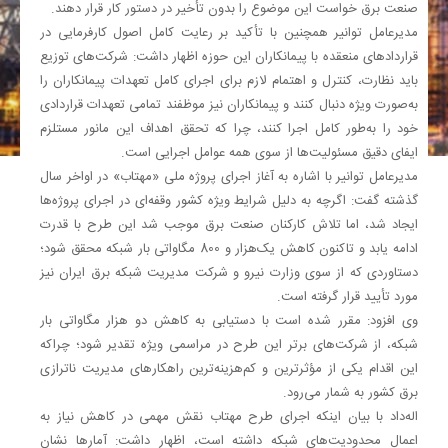
صنعت برق خواست این موضوع را بدون تأخیر در دستور کار قرار دهند.
مدیرعامل توانیر همچنین با تأکید بر رعایت کامل اصول کارفرمایی در
قراردادهای منعقده با پیمانکاران این حوزه اظهار داشت: شرکت‌های توزیع
باید نظارت، کنترل و اهتمام لازم برای اجرای کامل تعهدات پیمانکاران را
به‌صورت ویژه دنبال کنند و پیمانکاران نیز موظفند تمامی تعهدات قراردادی
خود را به‌طور کامل اجرا کنند، چرا که تحقق اهداف این مانور مستلزم
ایفای دقیق مسئولیت‌ها از سوی همه عوامل اجرایی است.
مدیرعامل توانیر با اشاره به آغاز اجرای پروژه ملی «مهتاب» در اواخر سال
گذشته گفت: اگرچه به دلیل شرایط ویژه کشور وقفه‌ای در اجرای پروژه‌ها
ایجاد شد، اما تلاش کارکنان صنعت برق موجب شد این طرح با قدرت
ادامه یابد و تاکنون کاهش یک‌هزار و 800 مگاواتی بار شبکه محقق شود؛
دستاوردی که از سوی وزارت نیرو و شرکت مدیریت شبکه برق ایران نیز
مورد تأیید قرار گرفته است.
وی افزود: مقرر شده است با دستیابی به کاهش دو هزار مگاواتی بار
شبکه، از شرکت‌های برتر این طرح در مراسمی ویژه تقدیر شود؛ چراکه
این اقدام یکی از مؤثرترین و کم‌هزینه‌ترین راهکارهای مدیریت ناترازی
برق کشور به شمار می‌رود.
اله‌داد با بیان اینکه اجرای طرح مهتاب نقش مهمی در کاهش نیاز به
اعمال محدودیت‌های شبکه داشته است، اظهار داشت: آمارها نشان