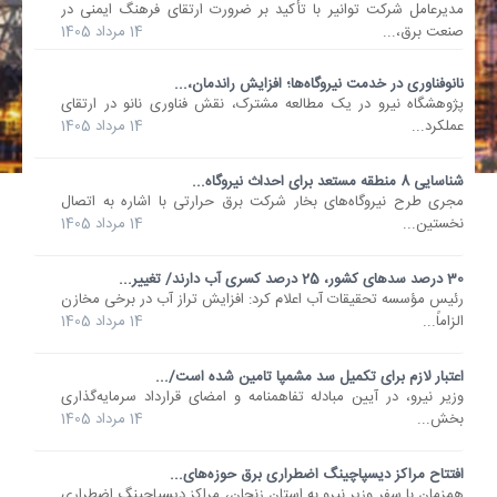
مدیرعامل شرکت توانیر با تأکید بر ضرورت ارتقای فرهنگ ایمنی در
صنعت برق،...
14 مرداد 1405
نانوفناوری در خدمت نیروگاه‌ها؛ افزایش راندمان،...
پژوهشگاه نیرو در یک مطالعه مشترک، نقش فناوری نانو در ارتقای
عملکرد...
14 مرداد 1405
شناسایی 8 منطقه مستعد برای احداث نیروگاه...
مجری طرح نیروگاه‌های بخار شرکت برق حرارتی با اشاره به اتصال
نخستین...
14 مرداد 1405
30 درصد سدهای کشور، 25 درصد کسری آب دارند/ تغییر...
رئیس مؤسسه تحقیقات آب اعلام کرد: افزایش تراز آب در برخی مخازن
الزاماً...
14 مرداد 1405
اعتبار لازم برای تکمیل سد مشمپا تامین شده است/...
وزیر نیرو، در آیین مبادله تفاهمنامه و امضای قرارداد سرمایه‌گذاری
بخش...
14 مرداد 1405
افتتاح مراکز دیسپاچینگ اضطراری برق حوزه‌های...
همزمان با سفر وزیر نیرو به استان زنجان، مراکز دیسپاچینگ اضطراری