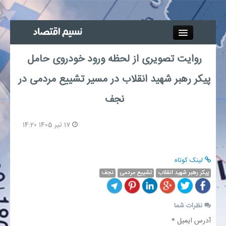
Close
روایت تصویری از لحظه ورود خودروی حامل
جذب خبرنگار
پیکر رهبر شهید انقلاب در مسیر تشییع مردمی در
آگهی استخدام
نجف
پیوند‌ها
17 تیر 1405 14:20
چند رسانه‌ای
لینک کوتاه
اجتماعی
پیکر رهبر شهید انقلاب
تشییع مردمی
نجف
صنعت معدن و تجارت
نظرات شما
آدرس ایمیل *
بیمه و بورس