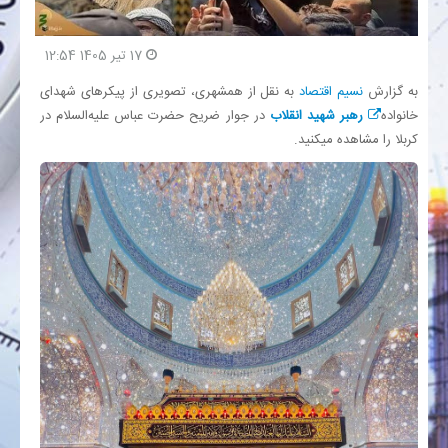
بانک
17 تیر 1405 12:54
به گزارش
نسیم اقتصاد
به نقل از همشهری، تصویری از پیکرهای شهدای
انرژی
خانواده
رهبر شهید انقلاب
در جوار ضریح حضرت عباس علیه‌السلام در
کربلا را مشاهده میکنید.
اقتصاد
خانه