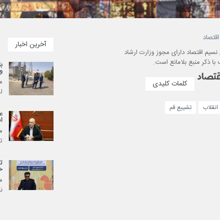
اقتصاد
آخرین اخبار
 نسیم اقتصاد دارای مجوز وزارت ارشاد
با ذکر منبع بلامانع است.
ب
و
م
کلمات کلیدی
ل
انقلاب
تشییع قم
ع
ا
م
ت
ت
خ
م
ن