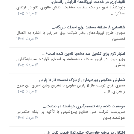
نانوفناوری در خدمت نیروگاه‌ها؛ افزایش راندمان،...
پژوهشگاه نیرو در یک مطالعه مشترک، نقش فناوری نانو در ارتقای
عملکرد...
14 مرداد 1405
شناسایی 8 منطقه مستعد برای احداث نیروگاه...
مجری طرح نیروگاه‌های بخار شرکت برق حرارتی با اشاره به اتصال
نخستین...
14 مرداد 1405
اعتبار لازم برای تکمیل سد مشمپا تامین شده است/...
وزیر نیرو، در آیین مبادله تفاهمنامه و امضای قرارداد سرمایه‌گذاری
بخش...
14 مرداد 1405
شمارش معکوس بهره‌برداری از بلوک نخست فاز 11 پارس...
مجری طرح توسعه فاز 11 پارس جنوبی با تشریح وضع اجرای این طرح
راهبردی، از...
14 مرداد 1405
مرجعیت داده، پایه تصمیم‌گیری‌ هوشمند در صنعت...
سرپرست شرکت ملی صنایع پتروشیمی با تأکید بر اینکه حکمرانی
هوشمند بدون...
14 مرداد 1405
اختلال در عرضه خاورمیانه چشم‌انداز قیمت نفت را...