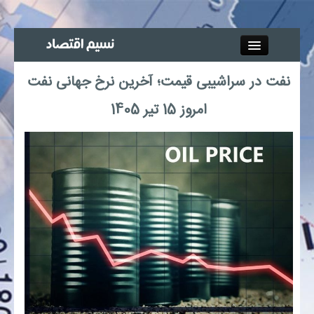
Close
نفت در سراشیبی قیمت؛ آخرین نرخ جهانی نفت
جذب خبرنگار
امروز 15 تیر 1405
آگهی استخدام
پیوند‌ها
چند رسانه‌ای
اجتماعی
صنعت معدن و تجارت
بیمه و بورس