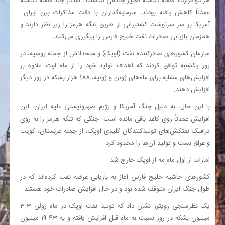
هر دو قرارداد هفته گذشته تغییر چندانی نداشتند، اما در چند هفته گذشته
عمدتاً کاهش یافته بودند. سرمایه‌گذاران با دقت مذاکرات بین ایران
آمریکا بر سر سرنوشت کشتیرانی از طریق تنگه هرمز را زیر نظر دارند و
همزمان بازیابی صادرات نفت خلیج فارس را پیگیری می‌کنند.
سازمان کشورهای صادرکننده نفت (اوپک) و متحدانش از جمله روسیه، در
روز یکشنبه توافق کردند که اهداف تولید خود را از ماه اوت، علاوه بر
افزایش‌های مشابه برای ماه‌های ژوئن و ژوئیه، 188 هزار بشکه در روز دیگر
افزایش دهند.
با این حال، به دلیل جنگ آمریکا و رژیم صهیونیستی علیه ایران، این
افزایش عمدتاً روی کاغذ باقی مانده است. جنگی که تنگه هرمز را به روی
ترافیک نفتکش‌های تولیدکنندگان کلیدی اوپک، از جمله عربستان، کویت
و عراق بست و تولید آن‌ها را محدود کرد.
امارات از اول ماه مه از اوپک خارج شد.
کشورهای حاشیه خلیج فارس آغاز به بازیابی عرضه‌ نفت کرده‌اند که در
طول جنگ ایران متوقف شده بود و در حال افزایش صادرات خود هستند.
یک نظرسنجی رویترز نشان داد که تولید نفت اوپک در ماه ژوئن 3.3
میلیون بشکه در روز نسبت به ماه قبل افزایش یافته و به 19.43 میلیون