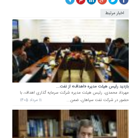
اخبار مرتبط
قیمت
نفت
4
درصد
افزایش
یافت
قیمت
نفت
به‌دنبال
تحولات
خاورمیان
بازدید رئیس هیئت مدیره «اهداف» از نفت...
و
مهرداد محمدی، رئیس هیئت مدیره شرکت سرمایه گذاری اهداف، با
اختلال
حضور در شرکت نفت سپاهان، ضمن...
11 مرداد 1405
تردد
از
تنگه
هرمز
در