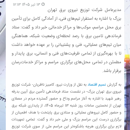
13 تیر 1405 12:13
مدیرعامل شرکت توزیع نیروی برق تهران
بانک
بزرگ با اشاره به استقرار تیم‌های فنی، از آمادگی کامل برای تأمین
برق محل مراسم، موکب‌ها و مراکز خدماتی خبر داد و گفت: ستاد
انرژی
فرماندهی تامین برق با رصد لحظه‌ای وضعیت شبکه، هماهنگی
میان تیم‌های عملیاتی، فنی و پشتیبانی را بر عهده خواهد داشت
اقتصاد
تا با بهره‌گیری از تمامی ظرفیت‌های فنی و انسانی، برق پایدار و
خانه
مطمئن در تمامی محل‌های برگزاری مراسم و مراکز خدمات‌رسان
برقرار باشد.
به گزارش
نسیم اقتصاد
به نقل از وزارت نیرو، کامبیز ناظریان- شرکت توزیع
نیروی برق تهران بزرگ- در نشست ستاد فرماندهی تأمین برق آیین بدرقه
رهبر شهید با اشاره به آغاز مراسم وداع و حضور گسترده مردم در مصلای
تهران از نخستین ساعات روز شنبه 13 تیرماه 1405، از پایداری شبکه برق
و حضور کامل نیروهای عملیاتی و ستادی برق پایتخت با هدف اطمینان از
برگزاری درست این مراسم بزرگ و ملی خبر داد و گفت: تمامی تمهیدات
لازم برای برگزاری هرچه باشکوه‌تر این مراسم ملی از سوی شرکت توزیع