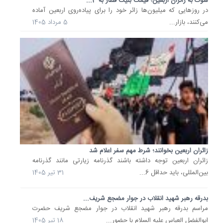
شوک به زائران اربعین؛ قیمت بلیت قطار به 3...
ویژه
در روزهایی که میلیون‌ها زائر خود را برای پیاده‌روی اربعین آماده
در
می‌کنند، بازار...
5 مرداد 1405
هشت
محور
اصلی
پایتخت
برای
جابه‌جای
14
تیر
1405
جزئیات
هزینه
زائران اربعین بخوانند؛ شرط مهم سفر اعلام شد
بیمه
زائران اربعین توجه داشته باشند گذرنامه زیارتی مانند گذرنامه
زائران
اربعین
بین‌المللی، باید حداقل 6...
31 تیر 1405
در
سال
1405
بدرقه رهبر شهید انقلاب در جوار مضجع شریف...
از
مراسم بدرقه رهبر شهید انقلاب در جوار مضجع شریف حضرت
10
ابوالفضل العباس علیه السلام با حضور...
18 تیر 1405