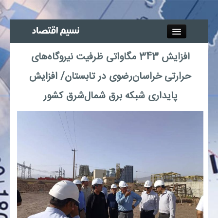
Close
افزایش 343 مگاواتی ظرفیت نیروگاه‌های
جذب خبرنگار
حرارتی خراسان‌رضوی در تابستان/ افزایش
آگهی استخدام
پایداری شبکه برق شمال‌شرق کشور
پیوند‌ها
چند رسانه‌ای
اجتماعی
صنعت معدن و تجارت
بیمه و بورس