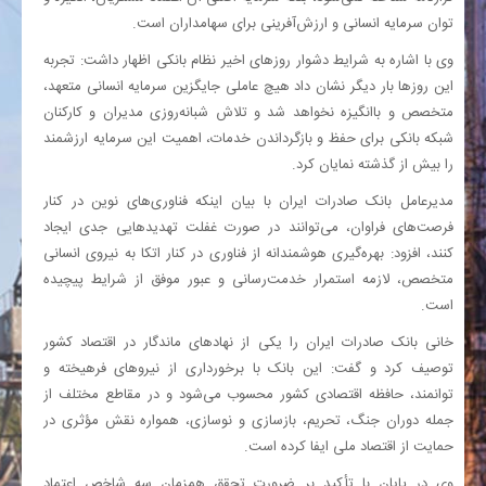
توان سرمایه انسانی و ارزش‌آفرینی برای سهامداران است.
وی با اشاره به شرایط دشوار روزهای اخیر نظام بانکی اظهار داشت: تجربه
این روزها بار دیگر نشان داد هیچ عاملی جایگزین سرمایه انسانی متعهد،
متخصص و باانگیزه نخواهد شد و تلاش شبانه‌روزی مدیران و کارکنان
شبکه بانکی برای حفظ و بازگرداندن خدمات، اهمیت این سرمایه ارزشمند
را بیش از گذشته نمایان کرد.
مدیرعامل بانک صادرات ایران با بیان اینکه فناوری‌های نوین در کنار
فرصت‌های فراوان، می‌توانند در صورت غفلت تهدیدهایی جدی ایجاد
کنند، افزود: بهره‌گیری هوشمندانه از فناوری در کنار اتکا به نیروی انسانی
متخصص، لازمه استمرار خدمت‌رسانی و عبور موفق از شرایط پیچیده
است.
خانی بانک صادرات ایران را یکی از نهادهای ماندگار در اقتصاد کشور
توصیف کرد و گفت: این بانک با برخورداری از نیروهای فرهیخته و
توانمند، حافظه اقتصادی کشور محسوب می‌شود و در مقاطع مختلف از
جمله دوران جنگ، تحریم، بازسازی و نوسازی، همواره نقش مؤثری در
حمایت از اقتصاد ملی ایفا کرده است.
وی در پایان با تأکید بر ضرورت تحقق همزمان سه شاخص اعتماد