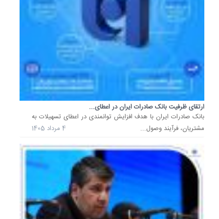
ایران
در
راستای
تحقق
حداکثر
بانکداری
هوشمند
و
توسعه
ارتقای ظرفیت بانک صادرات ایران در اعطای...
​بانک صادرات ایران با هدف افزایش توانمندی در اعطای تسهیلات به
اقتصاد
مشتریان، فرآیند وصول...
4 مرداد 1405
صادرات‌م
21
خرداد
1405
امضای
تفاهم‌نا
تامین
مالی
نوین...