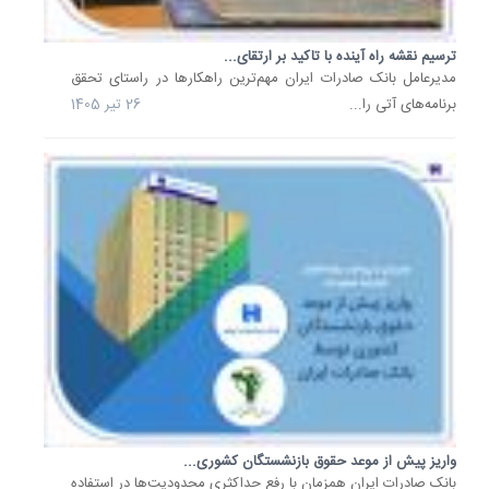
بازگشت
ترسیم نقشه راه آینده با تاکید بر ارتقای...
جریمه
اقساط
​مدیرعامل بانک صادرات ایران مهم‌ترین راهکارها در راستای تحقق
جنگ
برنامه‌های آتی را...
26 تیر 1405
رمضان
به
مشتریان.
بانک
صادرات
ایران
جریمه
دیرکرد
427
هزار
پرونده
تسهیلات
مرتبط
با
واریز پیش از موعد حقوق بازنشستگان کشوری...
جنگ
بانک صادرات ایران همزمان با رفع حداکثری محدودیت‌ها در استفاده