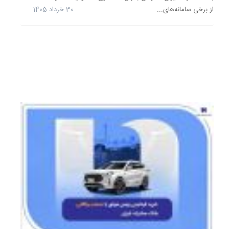
رمضان
از برخی سامانه‌های...
30 خرداد 1405
را
عودت
داد.
10
خرداد
1405