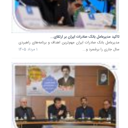
در
راستای
تقویت
حمایت
بانکی
تاکید مدیرعامل بانک صادرات ایران بر ارتقای...
​مدیرعامل بانک صادرات ایران مهم‌ترین اهداف و برنامه‌های راهبردی
از
سال جاری را برشمرد و...
1 مرداد 1405
اقتصاد
دانش‌بنی
و
فناوری
و
تسریع
در
تحقق
سازندگی.
16
خرداد
1405