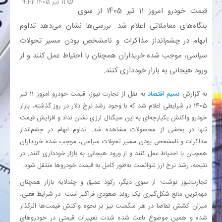
11 تیر 1405 9:42
قیمت خودرو امروز 11 تیر 1405 از سوی
بانک
بنگاه‌های معاملاتی اعلام شد. بررسی‌ها نشان می‌دهد تداوم
ابهام در چشم‌انداز مذاکرات و نامشخص بودن مسیر تحولات
انرژی
سیاسی، موجب شده خریداران همچنان با احتیاط عمل کنند و از
ورود هیجانی به بازار خودداری کنند.
اقتصاد
به گزارش
نسیم اقتصاد
به نقل از تجارت نیوز، قیمت خودرو امروز 11 تیر
خانه
1405 در شرایطی اعلام شد که با وجود رشد نرخ دلار در روز گذشته، بازار
خودرو واکنش یکپارچه‌ای به این سیگنال ارزی نشان نداد و افزایش قیمت
تنها در بخشی از محصولات مشاهده شد. تداوم ابهام در چشم‌انداز
مذاکرات و نامشخص بودن مسیر تحولات سیاسی، موجب شده خریداران
همچنان با احتیاط عمل کنند و از ورود هیجانی به بازار خودداری کنند. در
نتیجه، رشد نرخ ارز نتوانست به‌طور کامل به قیمت خودروها منتقل شود.
تجارت‌نیوز نوشت: از سوی دیگر، رکود عمیق و چندلایه بازار همچنان
مهم‌ترین مانع شکل‌گیری یک روند صعودی فراگیر است. در شرایط فعلی،
میزان کشش تقاضا در هر سگمنت نیز بر نحوه واکنش قیمت‌ها اثرگذار
شده و همین موضوع باعث شده شدت تغییرات قیمتی در خودروهای