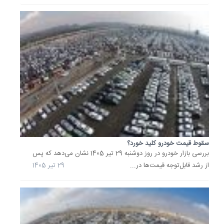
در
مسیر
اصلاح
قیمت‌ها
حرکت
کرد.
آنطور
که
مشخص
است...
6 تیر
1405
سقوط قیمت خودرو کلید خورد؟
بررسی بازار خودرو در روز دوشنبه 29 تیر 1405 نشان می‌دهد که پس
شکاف
45
از رشد قابل‌توجه قیمت‌ها در...
29 تیر 1405
درصدی
قیمت
خودرو
میان
کارخانه
و
بازار