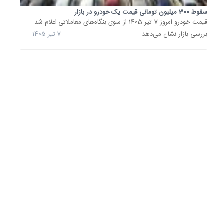
آینده
سقوط 300 میلیون تومانی قیمت یک خودرو در بازار
قیمت
قیمت خودرو امروز 7 تیر 1405 از سوی بنگاه‌های معاملاتی اعلام شد.
خودرو
بررسی بازار نشان می‌دهد...
7 تیر 1405
در
هاله‌ای
از
ابهام؛
موج...
یک
کارشنا
صنعت
خودرو
گفت:
آنچه
امروز
در
بازار
خودرو
مشاهده
می‌شود،
در