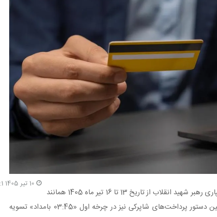
10 تیر 1405 19:1
ساعات کاری سامانه پایا در ایام برگزاری مراسم تشییع و خاکسپاری رهبر شهید انقلاب از تاریخ 13 تا 16 تیر ماه 1405 همانند
روز‌های عادی (غیرتعطیل رسمی) شامل 4 چرخه است. همچنین دستور پرداخت‌های شاپرکی نیز در چرخه اول «03:45 بامداد» تسویه