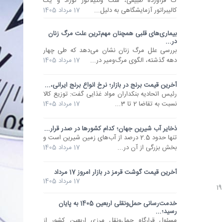
ک فرآورده طبیعی، ست ونتیلاتور نوزاد و یک
کالیبراتور آزمایشگاهی به دلیل...
17 مرداد 1405
بیماری‌های قلبی همچنان مهم‌ترین علت مرگ زنان
در...
بررسی علل مرگ زنان نشان می‌دهد که طی چهار
دهه گذشته، الگوی مرگ‌ومیر در...
17 مرداد 1405
آخرین قیمت برنج در بازار؛ نرخ انواع برنج ایرانی،...
رئیس اتحادیه بنکداران مواد غذایی گفت: توزیع کالا
نسبت به تقاضا 2 تا 3...
17 مرداد 1405
ذخایر آب شیرین جهان؛ کدام کشورها در صدر قرار...
تنها حدود 2.5 درصد از آب‌های زمین شیرین است و
بخش بزرگی از آن در...
17 مرداد 1405
آخرین قیمت گوشت قرمز در بازار امروز 17 مرداد
17 مرداد 1405
خدمت‌رسانی حمل‌ونقلی اربعین 1405 به پایان
رسید؛...
مسئول قرارگاه حمل‌ونقل مرزی اربعین کشور از