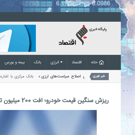
خانه
اقتصاد
انرژی
بانک
بیمه و بورس
 های حمل
حذف تقاضای غیرواقعی در پی اصلاح سیاست‌های ارزی
بانک مرکزی ب
خبر فوری
معاملات ارزی اعلام کرد که...
ریزش سنگین قیمت خودرو؛ افت 200 میلیون تومانی یک خودرو