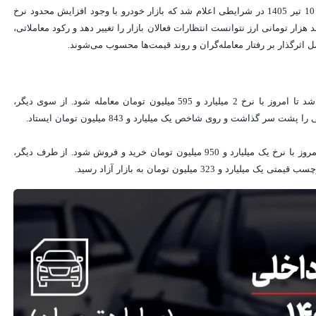
به نقل از تجارت نیوز، قیمت خودرو امروز 10 تیر 1405 در شرایطی اعلام شد که بازار خودرو با وجود افزایش محدود نرخ
زار تومانی ارز نتوانست انتظارات فعالان بازار را تغییر دهد و رکود معاملاتی،
اثرگذار بر رفتار معامله‌گران و روند قیمت‌ها محسوب می‌شوند.
دنا پلاس اتوماتیک نسبت به روز گذشته 60 میلیون تومان ارزان شد تا امروز با نرخ 2 میلیارد و 595 میلیون تومان معامله شود. از سوی دیگر،
شاهین G در مقایسه با روز گذشته 45 میلیون تومان ارزان شد تا امروز با نرخ یک میلیارد و 950 میلیون تومان خرید و فروش شود. از طرف دیگر،