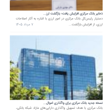
دخل
و...
ذخایر بانک مرکزی افزایش یافت؛ بازگشت ارز...
22
دستیار رئیس‌کل بانک مرکزی در امور ارزی با اشاره به آثار اصلاحات
تیر
ارزی، از افزایش بازگشت...
7 مرداد 1405
1405
آنچه
باید
درباره
دستورال
جدید
بانک...
نسخه
جدید
«دستورا
تسهیلات
و
تعهدات
کلان
مؤسسات
نسخه جدید بانک مرکزی برای واگذاری اموال...
اعتباری»
بانک مرکزی با هدف تسهیل واگذاری دارایی‌های مازاد شبکه بانکی،