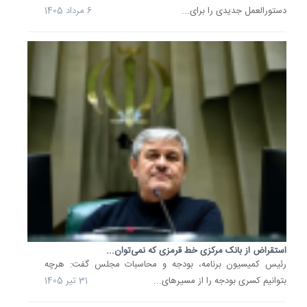
را
دستورالعمل جدیدی را برای...
6 مرداد 1405
باید
یکی
از
گام‌های
مهم...
20
تیر
1405
آخرین
آمار
نقدینگی
ثبت
رقم
15
هزار
و
استقراض از بانک مرکزی خط قرمزی که نمی‌توان...
581
رئیس کمیسیون برنامه، بودجه و محاسبات مجلس گفت: هرچه
همتی
بتوانیم کسری بودجه را از مسیر‌های...
31 تیر 1405
تازه
ترین