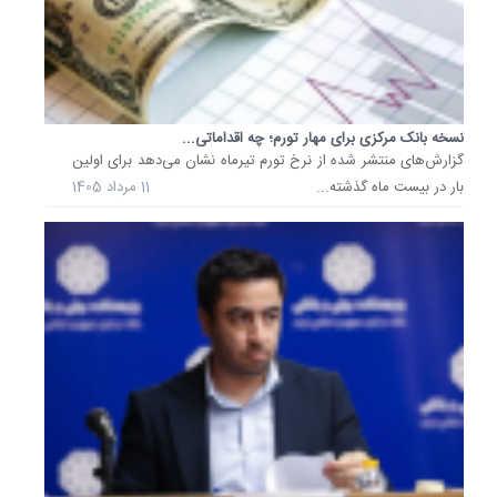
کالا،
شرکت
و...
در
جریان
واردات
نسخه بانک مرکزی برای مهار تورم؛ چه اقداماتی...
کالا
گزارش‌های منتشر شده از نرخ تورم تیرماه نشان می‌دهد برای اولین
به
بار در بیست ماه گذشته...
11 مرداد 1405
کشور،
بانک
مرکزی
صرفا
تخصیص
دهنده
ارز
است
و
کوچکتری
نقش
و