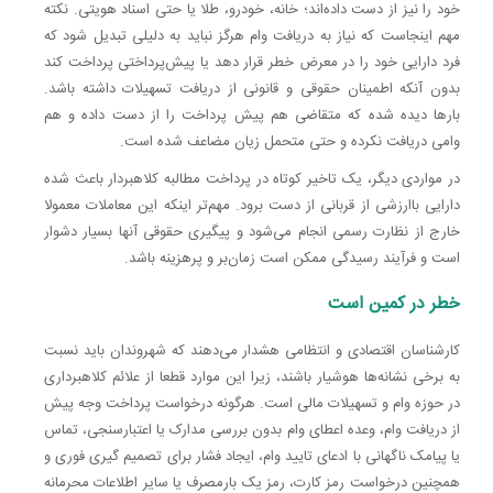
خود را نیز از دست داده‌اند؛ خانه، خودرو، طلا یا حتی اسناد هویتی. نکته
مهم اینجاست که نیاز به دریافت وام هرگز نباید به دلیلی تبدیل شود که
فرد دارایی خود را در معرض خطر قرار دهد یا پیش‌پرداختی پرداخت کند
بدون آنکه اطمینان حقوقی و قانونی از دریافت تسهیلات داشته باشد.
بار‌ها دیده شده که متقاضی هم پیش پرداخت را از دست داده و هم
وامی دریافت نکرده و حتی متحمل زیان مضاعف شده است.
در مواردی دیگر، یک تاخیر کوتاه در پرداخت مطالبه‌ کلاهبردار باعث شده
دارایی باارزشی از قربانی از دست برود. مهم‌تر اینکه این معاملات معمولا
خارج از نظارت رسمی انجام می‌شود و پیگیری حقوقی آنها بسیار دشوار
است و فرآیند رسیدگی ممکن است زمان‌بر و پرهزینه باشد.
خطر در کمین است
کارشناسان اقتصادی و انتظامی هشدار می‌دهند که شهروندان باید نسبت
به برخی نشانه‌ها هوشیار باشند، زیرا این موارد قطعا از علائم کلاهبرداری
در حوزه وام و تسهیلات مالی است. هرگونه درخواست پرداخت وجه پیش
از دریافت وام، وعده اعطای وام بدون بررسی مدارک یا اعتبارسنجی، تماس
یا پیامک ناگهانی با ادعای تایید وام، ایجاد فشار برای تصمیم گیری فوری و
همچنین درخواست رمز کارت، رمز یک بارمصرف یا سایر اطلاعات محرمانه