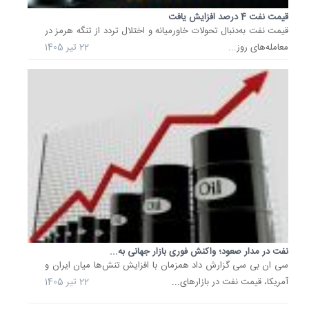
نفت
قیمت نفت 4 درصد افزایش یافت
برنت
قیمت نفت به‌دنبال تحولات خاورمیانه و اختلال تردد از تنگه هرمز در
دریای
معامله‌های روز...
22 تیر 1405
شمال
امروز
با
49
سنت
معادل
0.68
درصد
افزایش
به
72
دلار
نفت در مدار صعود؛ واکنش فوری بازار جهانی به...
و
سی ان بی سی گزارش داد همزمان با افزایش تنش‌ها میان ایران و
48
آمریکا، قیمت نفت در بازارهای...
22 تیر 1405
سنت...