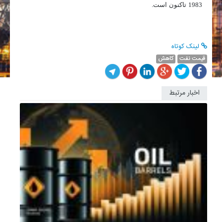
1983 تاکنون است.
لینک کوتاه
قیمت نفت
کاهش
اخبار مرتبط
صعود
دوباره
قیمت
نفت؛
برنت
به
72
دلار
و
48
سنت...
قیمت
هر
بشکه