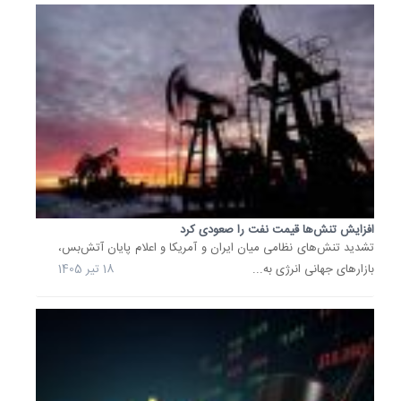
8 تیر
1405
گام‌های
ساده
برای
کاهش
ریسک
ام‌اس
بیماری
ام‌اس
(MS)
نوعی
افزایش تنش‌ها قیمت نفت را صعودی کرد
اختلال
تشدید تنش‌های نظامی میان ایران و آمریکا و اعلام پایان آتش‌بس،
سیستم
بازارهای جهانی انرژی به...
18 تیر 1405
عصبی
مرکزی
است
که
در
آن