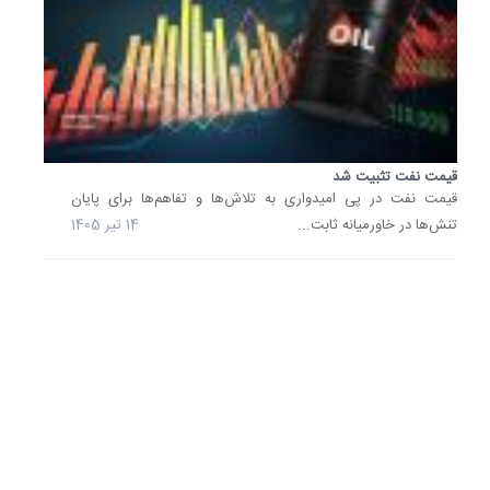
سیستم
ایمنی
بدن
به
غلاف
میلین...
26
قیمت نفت تثبیت شد
خرداد
قیمت نفت در پی امیدواری به تلاش‌ها و تفاهم‌ها برای پایان‌
1405
تنش‌ها در خاورمیانه ثابت...
14 تیر 1405
قیمت
نفت
به
پایین‌تر
حد
خود
در
2
ماه
اخیر...
ادعای
رئیس‌ج