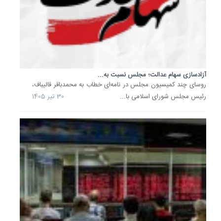
17
خرداد
1405
خبری
خوب
برای
سهامدار
آزادسازی سهام عدالت؛ مجلس نسبت به...
ضریب
روسای چند کمیسیون مجلس در نامه‌ای خطاب به محمدباقر قالیباف،
اعتباری
در...
رئیس مجلس شورای اسلامی با...
30 تیر 1405
افزایش
ضریب
اعتباری
در
بازار
سرمایه
در
شرایط
خاص
یک