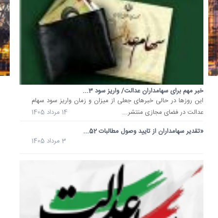
در
17
خرداد
1405
پس
از
پایان
معاملات
امروز
خبر مهم برای سهامداران عدالت/ واریز سود 3...
بازار
این روزها در حالی خبرهای جعلی از میزان و زمان واریز سود سهام
بورس
عدالت در فضای مجازی منتشر...
14 مرداد 1405
ایران
«تقدیر سهامداران از تایید وصول مطالبات 52...
(17
3 مرداد 1405
خرداد
1405)
ارزش
سهام
عدالت
532
هزارتوما