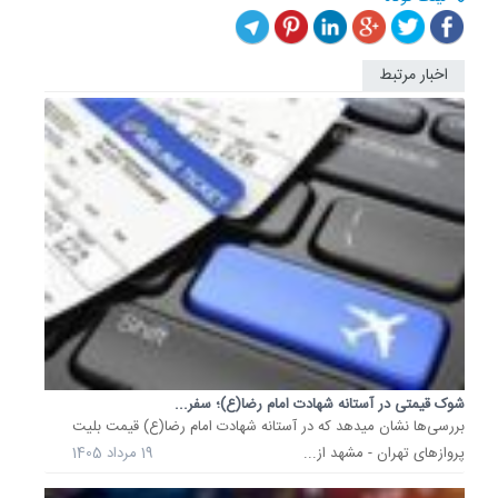
اخبار مرتبط
قیمت
دلار،
یورو
و
سایر
ارزها
امروز
19...
قیمت
دلار،
یورو
و
سایر
ارزها
شوک قیمتی در آستانه شهادت امام رضا(ع)؛ سفر...
اعلام
بررسی‌ها نشان میدهد که در آستانه شهادت امام رضا(ع) قیمت بلیت
شد.
پروازهای تهران - مشهد از...
19 مرداد 1405
19
مرداد