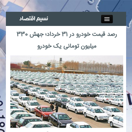
Close
رصد قیمت خودرو در 31 خرداد؛ جهش 330
جذب خبرنگار
میلیون تومانی یک خودرو
آگهی استخدام
پیوند‌ها
چند رسانه‌ای
اجتماعی
صنعت معدن و تجارت
بیمه و بورس