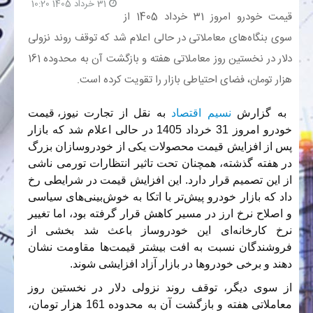
31 خرداد 1405 10:20
قیمت خودرو امروز 31 خرداد 1405 از
بانک
سوی بنگاه‌های معاملاتی در حالی اعلام شد که توقف روند نزولی
دلار در نخستین روز معاملاتی هفته و بازگشت آن به محدوده 161
انرژی
هزار تومان، فضای احتیاطی بازار را تقویت کرده است.
اقتصاد
به
گزارش
نسیم اقتصاد
به نقل از تجارت نیوز
، قیمت
خودرو امروز 31 خرداد 1405 در حالی اعلام شد که بازار
خانه
پس از افزایش قیمت محصولات یکی از خودروسازان بزرگ
در هفته گذشته، همچنان تحت تاثیر انتظارات تورمی ناشی
از این تصمیم قرار دارد. این افزایش قیمت در شرایطی رخ
داد که بازار خودرو پیش‌تر با اتکا به خوش‌بینی‌های سیاسی
و اصلاح نرخ ارز در مسیر کاهش قرار گرفته بود، اما تغییر
نرخ کارخا
نه
‌ای این خودروساز باعث شد بخشی از
فروشندگان نسبت به افت بیشتر قیمت‌ها مقاومت نشان
دهند و برخی خودروها در بازار آزاد افزایشی شوند.
از سوی دیگر، توقف روند نزولی دلار در نخستین روز
معاملاتی هفته و بازگشت آن به محدوده 161 هزار تومان،